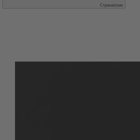
Страна/език