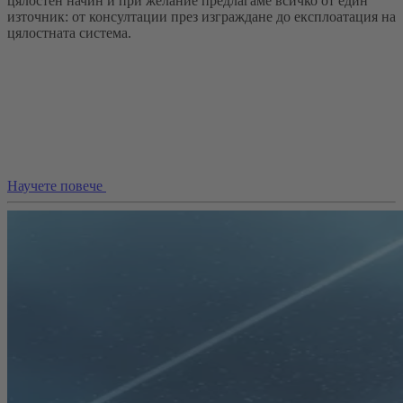
цялостен начин и при желание предлагаме всичко от един
източник: от консултации през изграждане до експлоатация на
цялостната система.
Научете повече