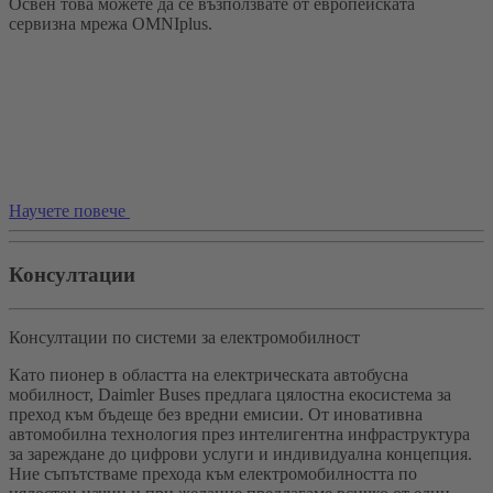
Освен това можете да се възползвате от европейската
сервизна мрежа OMNIplus.
Научете повече
Консултации
Консултации по системи за електромобилност
Като пионер в областта на електрическата автобусна
мобилност, Daimler Buses предлага цялостна екосистема за
преход към бъдеще без вредни емисии. От иновативна
автомобилна технология през интелигентна инфраструктура
за зареждане до цифрови услуги и индивидуална концепция.
Ние съпътстваме прехода към електромобилността по