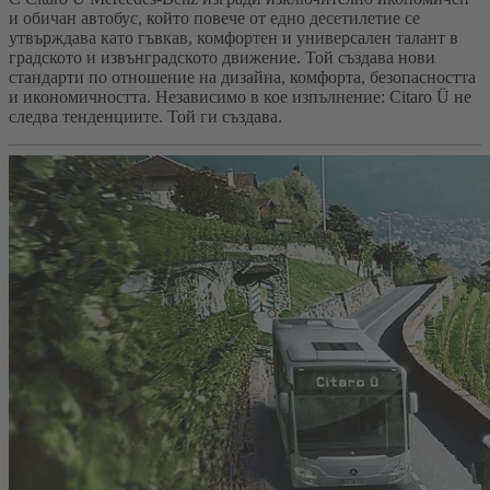
и обичан автобус, който повече от едно десетилетие се
утвърждава като гъвкав, комфортен и универсален талант в
градското и извънградското движение. Той създава нови
стандарти по отношение на дизайна, комфорта, безопасността
и икономичността. Независимо в кое изпълнение: Citaro Ü не
следва тенденциите. Той ги създава.