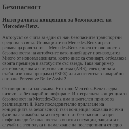
Безопасност
Интегралната концепция за безопасност на
Mercedes-Benz.
Автобусът се счита за един от най-безопасните транспортни
средства в света. Иновациите на Mercedes-Benz играят
решаваща роля за това. Mercedes-Benz е поел отговорност за
безопасността на автобусите като никой друг производител.
Много от нововъведенията, които днес са стандарт, отбелязаха
своята премиера в автобусите със звезда. Така например
антиблокиращата спирачна система (ABS), електронната
стабилизираща програма (ESP®) или асистентът за аварийно
спиране Preventive Brake Assist 2.
Отговорността задължава. Ето защо Mercedes-Benz следва
визията за безаварийно шофиране. Интегралната концепция за
безопасност на Mercedes-Benz има значителен принос за
реализацията й. Като последователно прилагане на
концепцията за безопасност, тази концепция обхваща всички
фази на автомобилната сигурност: от безопасността при
шофиране до безопасността в опасни ситуации, защитата в
случай на злополука и намаляване на последствията от едно