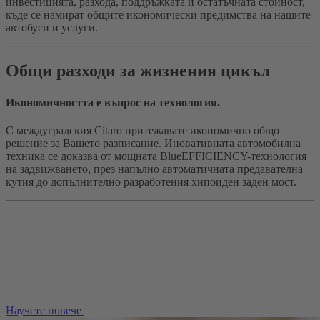
инвестицията, разхода, поддръжката и остатъчната стойност,
къде се намират общите икономически предимства на нашите
автобуси и услуги.
Общи разходи за жизнения цикъл
Икономичността е въпрос на технология.
С междуградския Citaro притежавате икономично общо
решение за Вашето разписание. Иновативната автомобилна
техника се доказва от мощната BlueEFFICIENCY-технология
на задвижването, през напълно автоматичната предавателна
кутия до допълнително разработения хипоиден заден мост.
Научете повече