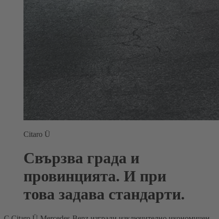
Citaro Ü
Свързва града и
провинцията. И при
това задава стандарти.
С Citaro Ü Mercedes-Benz изгради изключително икономичен