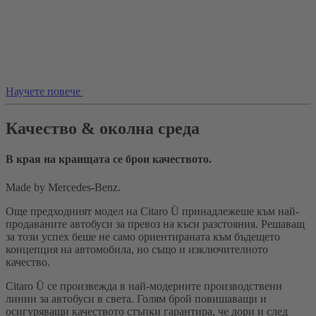
Научете повече
Качество & околна среда
В края на краищата се брои качеството.
Made by Mercedes-Benz.
Още предходният модел на Citaro Ü принадлежеше към най-
продаваните автобуси за превоз на къси разстояния. Решаващ
за този успех беше не само ориентираната към бъдещето
концепция на автомобила, но също и изключителното
качество.
Citaro Ü се произвежда в най-модерните производствени
линии за автобуси в света. Голям брой повишаващи и
осигуряващи качеството стъпки гарантира, че дори и след