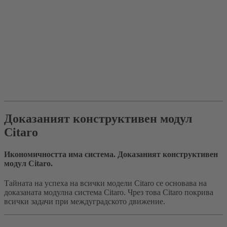
Доказаният конструктивен модул
Citaro
Икономичността има система. Доказаният конструктивен
модул Citaro.
Тайната на успеха на всички модели Citaro се основава на
доказаната модулна система Citaro. Чрез това Citaro покрива
всички задачи при междуградското движение.