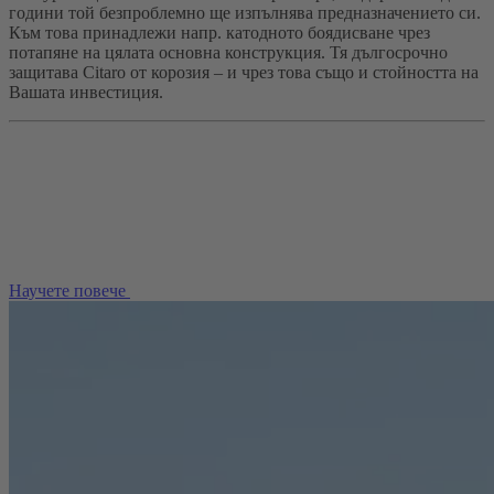
години той безпроблемно ще изпълнява предназначението си.
Към това принадлежи напр. катодното боядисване чрез
потапяне на цялата основна конструкция. Тя дългосрочно
защитава Citaro от корозия – и чрез това също и стойността на
Вашата инвестиция.
Научете повече