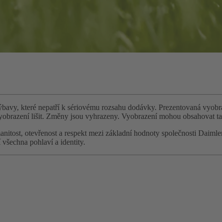
výbavy, které nepatří k sériovému rozsahu dodávky. Prezentovaná vyobr
vyobrazení lišit. Změny jsou vyhrazeny. Vyobrazení mohou obsahovat ta
rozmanitost, otevřenost a respekt mezi základní hodnoty společnosti D
šechna pohlaví a identity.