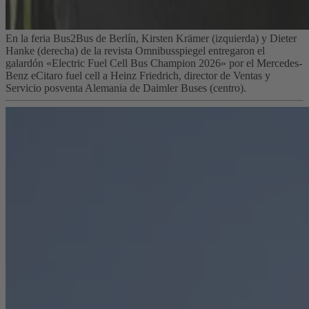
En la feria Bus2Bus de Berlín, Kirsten Krämer (izquierda) y Dieter
Hanke (derecha) de la revista Omnibusspiegel entregaron el
galardón «Electric Fuel Cell Bus Champion 2026» por el Mercedes-
Benz eCitaro fuel cell a Heinz Friedrich, director de Ventas y
Servicio posventa Alemania de Daimler Buses (centro).