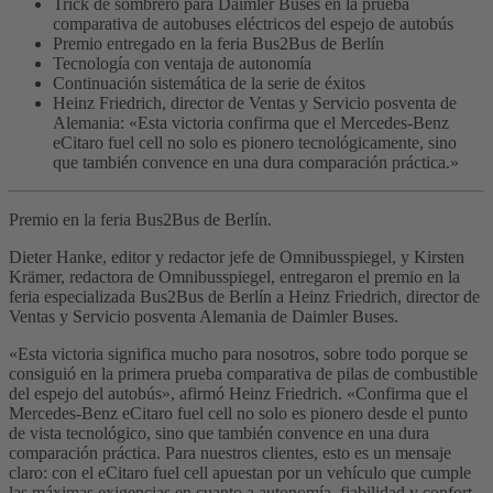
Trick de sombrero para Daimler Buses en la prueba
comparativa de autobuses eléctricos del espejo de autobús
Premio entregado en la feria Bus2Bus de Berlín
Tecnología con ventaja de autonomía
Continuación sistemática de la serie de éxitos
Heinz Friedrich, director de Ventas y Servicio posventa de
Alemania: «Esta victoria confirma que el Mercedes-Benz
eCitaro fuel cell no solo es pionero tecnológicamente, sino
que también convence en una dura comparación práctica.»
Premio en la feria Bus2Bus de Berlín.
Dieter Hanke, editor y redactor jefe de Omnibusspiegel, y Kirsten
Krämer, redactora de Omnibusspiegel, entregaron el premio en la
feria especializada Bus2Bus de Berlín a Heinz Friedrich, director de
Ventas y Servicio posventa Alemania de Daimler Buses.
«Esta victoria significa mucho para nosotros, sobre todo porque se
consiguió en la primera prueba comparativa de pilas de combustible
del espejo del autobús», afirmó Heinz Friedrich. «Confirma que el
Mercedes-Benz eCitaro fuel cell no solo es pionero desde el punto
de vista tecnológico, sino que también convence en una dura
comparación práctica. Para nuestros clientes, esto es un mensaje
claro: con el eCitaro fuel cell apuestan por un vehículo que cumple
las máximas exigencias en cuanto a autonomía, fiabilidad y confort