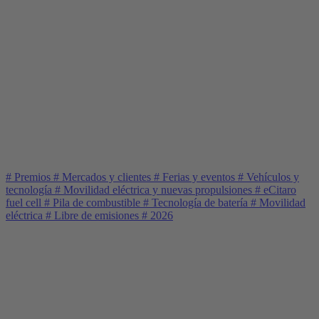
#
Premios
#
Mercados y clientes
#
Ferias y eventos
#
Vehículos y
tecnología
#
Movilidad eléctrica y nuevas propulsiones
#
eCitaro
fuel cell
#
Pila de combustible
#
Tecnología de batería
#
Movilidad
eléctrica
#
Libre de emisiones
#
2026