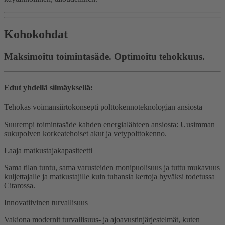
Kohokohdat
Maksimoitu toimintasäde. Optimoitu tehokkuus.
Edut yhdellä silmäyksellä:
Tehokas voimansiirtokonsepti polttokennoteknologian ansiosta
Suurempi toimintasäde kahden energialähteen ansiosta: Uusimman
sukupolven korkeatehoiset akut ja vetypolttokenno.
Laaja matkustajakapasiteetti
Sama tilan tuntu, sama varusteiden monipuolisuus ja tuttu mukavuus
kuljettajalle ja matkustajille kuin tuhansia kertoja hyväksi todetussa
Citarossa.
Innovatiivinen turvallisuus
Vakiona modernit turvallisuus- ja ajoavustinjärjestelmät, kuten