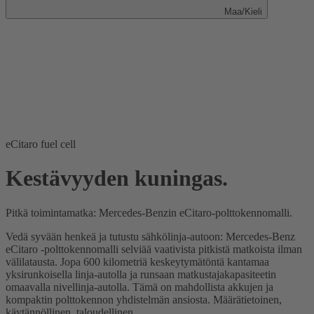
Maa/Kieli
eCitaro fuel cell
Kestävyyden kuningas.
Pitkä toimintamatka: Mercedes-Benzin eCitaro-polttokennomalli.
Vedä syvään henkeä ja tutustu sähkölinja-autoon: Mercedes-Benz
eCitaro -polttokennomalli selviää vaativista pitkistä matkoista ilman
välilatausta. Jopa 600 kilometriä keskeytymätöntä kantamaa
yksirunkoisella linja-autolla ja runsaan matkustajakapasiteetin
omaavalla nivellinja-autolla. Tämä on mahdollista akkujen ja
kompaktin polttokennon yhdistelmän ansiosta. Määrätietoinen,
käytännöllinen, taloudellinen.