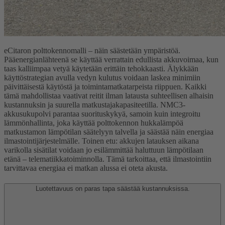
eCitaron polttokennomalli – näin säästetään ympäristöä.
Pääenergianlähteenä se käyttää verrattain edullista akkuvoimaa, kun
taas kalliimpaa vetyä käytetään erittäin tehokkaasti. Älykkään
käyttöstrategian avulla vedyn kulutus voidaan laskea minimiin
päivittäisestä käytöstä ja toimintamatkatarpeista riippuen. Kaikki
tämä mahdollistaa vaativat reitit ilman latausta suhteellisen alhaisin
kustannuksin ja suurella matkustajakapasiteetilla. NMC3-
akkusukupolvi parantaa suorituskykyä, samoin kuin integroitu
lämmönhallinta, joka käyttää polttokennon hukkalämpöä
matkustamon lämpötilan säätelyyn talvella ja säästää näin energiaa
ilmastointijärjestelmälle. Toinen etu: akkujen latauksen aikana
varikolla sisätilat voidaan jo esilämmittää haluttuun lämpötilaan
etänä – telematiikkatoiminnolla. Tämä tarkoittaa, että ilmastointiin
tarvittavaa energiaa ei matkan alussa ei oteta akusta.
Luotettavuus on paras tapa säästää kustannuksissa.