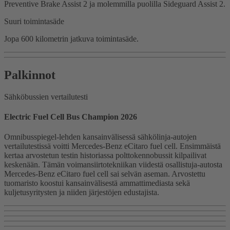
Preventive Brake Assist 2 ja molemmilla puolilla Sideguard Assist 2.
Suuri toimintasäde
Jopa 600 kilometrin jatkuva toimintasäde.
Palkinnot
Sähköbussien vertailutesti
Electric Fuel Cell Bus Champion 2026
Omnibusspiegel-lehden kansainvälisessä sähkölinja-autojen
vertailutestissä voitti Mercedes-Benz eCitaro fuel cell. Ensimmäistä
kertaa arvostetun testin historiassa polttokennobussit kilpailivat
keskenään. Tämän voimansiirtotekniikan viidestä osallistuja-autosta
Mercedes-Benz eCitaro fuel cell sai selvän aseman. Arvostettu
tuomaristo koostui kansainvälisestä ammattimediasta sekä
kuljetusyritysten ja niiden järjestöjen edustajista.