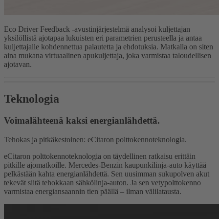
Eco Driver Feedback -avustinjärjestelmä analysoi kuljettajan
yksilöllistä ajotapaa lukuisten eri parametrien perusteella ja antaa
kuljettajalle kohdennettua palautetta ja ehdotuksia. Matkalla on siten
aina mukana virtuaalinen apukuljettaja, joka varmistaa taloudellisen
ajotavan.
Teknologia
Voimalähteenä kaksi energianlähdettä.
Tehokas ja pitkäkestoinen: eCitaron polttokennoteknologia.
eCitaron polttokennoteknologia on täydellinen ratkaisu erittäin
pitkille ajomatkoille. Mercedes-Benzin kaupunkilinja-auto käyttää
pelkästään kahta energianlähdettä. Sen uusimman sukupolven akut
tekevät siitä tehokkaan sähkölinja-auton. Ja sen vetypolttokenno
varmistaa energiansaannin tien päällä – ilman välilatausta.