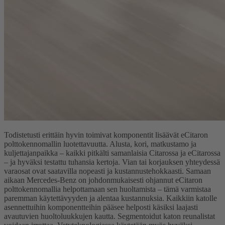
Todistetusti erittäin hyvin toimivat komponentit lisäävät eCitaron
polttokennomallin luotettavuutta. Alusta, kori, matkustamo ja
kuljettajanpaikka – kaikki pitkälti samanlaisia Citarossa ja eCitarossa
– ja hyväksi testattu tuhansia kertoja. Vian tai korjauksen yhteydessä
varaosat ovat saatavilla nopeasti ja kustannustehokkaasti. Samaan
aikaan Mercedes-Benz on johdonmukaisesti ohjannut eCitaron
polttokennomallia helpottamaan sen huoltamista – tämä varmistaa
paremman käytettävyyden ja alentaa kustannuksia. Kaikkiin katolle
asennettuihin komponentteihin pääsee helposti käsiksi laajasti
avautuvien huoltoluukkujen kautta. Segmentoidut katon reunalistat