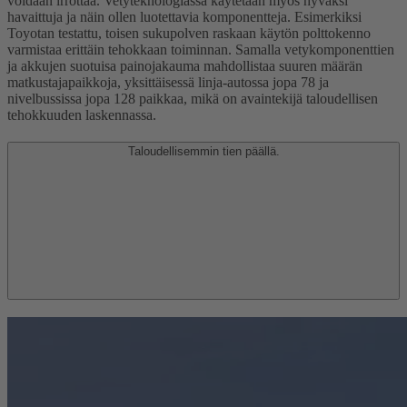
voidaan irrottaa. Vetyteknologiassa käytetään myös hyväksi
havaittuja ja näin ollen luotettavia komponentteja. Esimerkiksi
Toyotan testattu, toisen sukupolven raskaan käytön polttokenno
varmistaa erittäin tehokkaan toiminnan. Samalla vetykomponenttien
ja akkujen suotuisa painojakauma mahdollistaa suuren määrän
matkustajapaikkoja, yksittäisessä linja-autossa jopa 78 ja
nivelbussissa jopa 128 paikkaa, mikä on avaintekijä taloudellisen
tehokkuuden laskennassa.
Taloudellisemmin tien päällä.