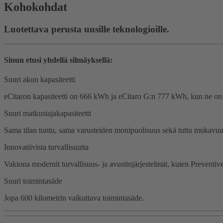
Kohokohdat
Luotettava perusta uusille teknologioille.
Sinun etusi yhdellä silmäyksellä:
Suuri akun kapasiteetti
eCitaron kapasiteetti on 666 kWh ja eCitaro G:n 777 kWh, kun ne on
Suuri matkustajakapasiteetti
Sama tilan tuntu, sama varusteiden monipuolisuus sekä tuttu mukavuus k
Innovatiivista turvallisuutta
Vakiona modernit turvallisuus- ja avustinjärjestelmät, kuten Preventiv
Suuri toimintasäde
Jopa 600 kilometrin vaikuttava toimintasäde.