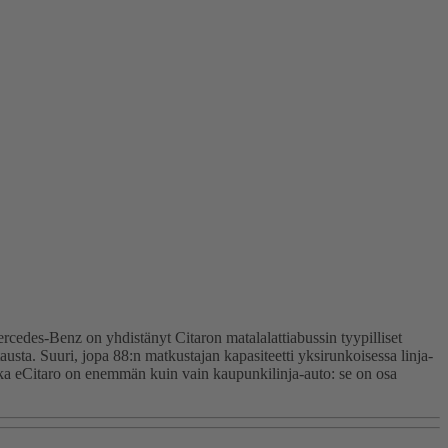
cedes-Benz on yhdistänyt Citaron matalalattiabussin tyypilliset
ta. Suuri, jopa 88:n matkustajan kapasiteetti yksirunkoisessa linja-
Koska eCitaro on enemmän kuin vain kaupunkilinja-auto: se on osa