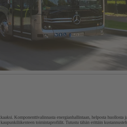
aaksi. Komponenttivalinnasta energianhallintaan, helposta huollosta ja
n kaupunkiliikenteen toimintaprofiilit. Tutustu tähän erittäin kustannus