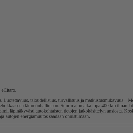
 eCitaro.
Luotettavuus, taloudellisuus, turvallisuus ja matkustusmukavuus – Mer
ehokkaaseen lämmönhallintaan. Suurin ajomatka jopa 400 km ilman lataus
toimii läpinäkyvästi autokohtaisten tietojen jatkokäsittelyn ansiosta. 
inja-autojen energiamuutos saadaan onnistumaan.