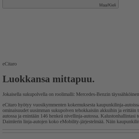
Maa/Kieli
eCitaro
Luokkansa mittapuu.
Jokaisella sukupolvella on roolimalli: Mercedes-Benzin täyssähköinen
eCitaro hyötyy vuosikymmenten kokemuksesta kaupunkilinja-autoissa. 
ominaisuudet uusimman sukupolven tehokkaisiin akkuihin ja erittäin t
autossa ja enintään 146 henkeä nivellinja-autossa. Kalustonhallintasi 
Daimlerin linja-autojen koko eMobility-järjestelmää. Näin kaupunkil