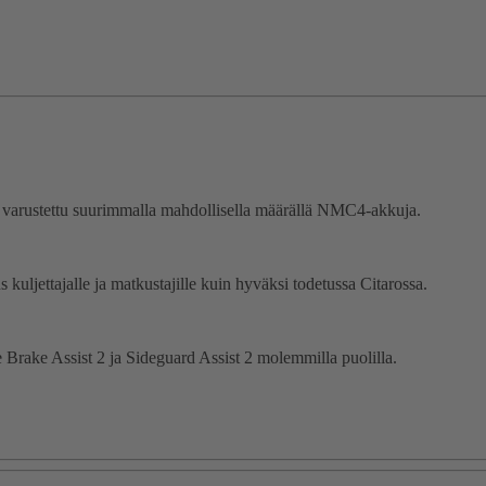
 varustettu suurimmalla mahdollisella määrällä NMC4-akkuja.
uljettajalle ja matkustajille kuin hyväksi todetussa Citarossa.
e Brake Assist 2 ja Sideguard Assist 2 molemmilla puolilla.