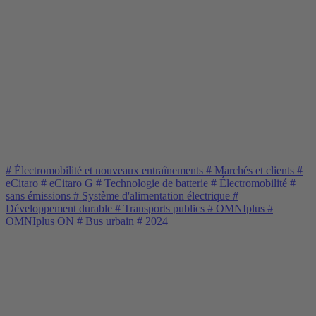
#
Électromobilité et nouveaux entraînements
#
Marchés et clients
#
eCitaro
#
eCitaro G
#
Technologie de batterie
#
Électromobilité
#
sans émissions
#
Système d'alimentation électrique
#
Développement durable
#
Transports publics
#
OMNIplus
#
OMNIplus ON
#
Bus urbain
#
2024