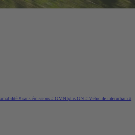
omobilité
#
sans émissions
#
OMNIplus ON
#
Véhicule interurbain
#