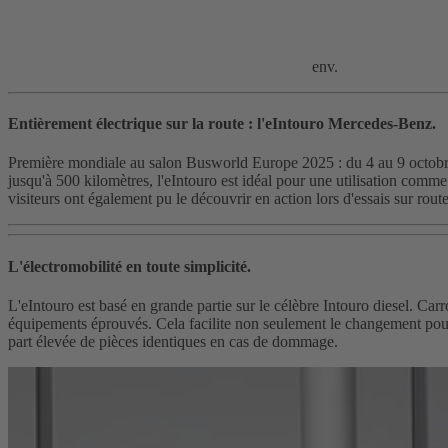
env.
Entièrement électrique sur la route : l'eIntouro Mercedes-Benz.
Première mondiale au salon Busworld Europe 2025 : du 4 au 9 octobre, 
jusqu'à 500 kilomètres, l'eIntouro est idéal pour une utilisation comme 
visiteurs ont également pu le découvrir en action lors d'essais sur route
L'électromobilité en toute simplicité.
L'eIntouro est basé en grande partie sur le célèbre Intouro diesel. Ca
équipements éprouvés. Cela facilite non seulement le changement pour l
part élevée de pièces identiques en cas de dommage.