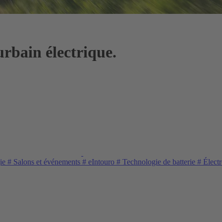
urbain électrique.
gie
#
Salons et événements
#
eIntouro
#
Technologie de batterie
#
Électr