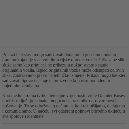
Prikazi i tekstovi mogu sadržavati dodatnu ili posebnu dodatnu
opremu koja nije sastavni dio serijske opreme vozila. Prikazane slike
služe samo kao primjer i ne prikazuju nužno stvarno stanje
originalnih vozila. Izgled originalnih vozila može odstupati od ovih
slika. Zadržavamo pravo na tehničke izmjene. Prikazi mogu također
sadržavati tipove i usluge te proizvode koji nisu ponuđeni u
pojedinim zemljama.
Kao međunarodna tvrtka, temeljne vrijednosti tvrtke Daimler Buses
GmbH uključuju jednake mogućnosti, raznolikost, otvorenost i
poštovanje. To se odražava u načinu na koji razmišljamo, djelujemo
i komuniciramo. U načelu, svi odabrani pojmovi prirodno uključuju
sve spolove i identitete.