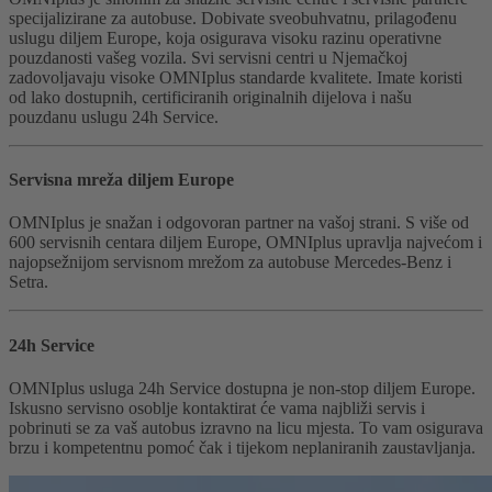
specijalizirane za autobuse. Dobivate sveobuhvatnu, prilagođenu
uslugu diljem Europe, koja osigurava visoku razinu operativne
pouzdanosti vašeg vozila. Svi servisni centri u Njemačkoj
zadovoljavaju visoke OMNIplus standarde kvalitete. Imate koristi
od lako dostupnih, certificiranih originalnih dijelova i našu
pouzdanu uslugu 24h Service.
Servisna mreža diljem Europe
OMNIplus je snažan i odgovoran partner na vašoj strani. S više od
600 servisnih centara diljem Europe, OMNIplus upravlja najvećom i
najopsežnijom servisnom mrežom za autobuse Mercedes-Benz i
Setra.
24h Service
OMNIplus usluga 24h Service dostupna je non-stop diljem Europe.
Iskusno servisno osoblje kontaktirat će vama najbliži servis i
pobrinuti se za vaš autobus izravno na licu mjesta. To vam osigurava
brzu i kompetentnu pomoć čak i tijekom neplaniranih zaustavljanja.