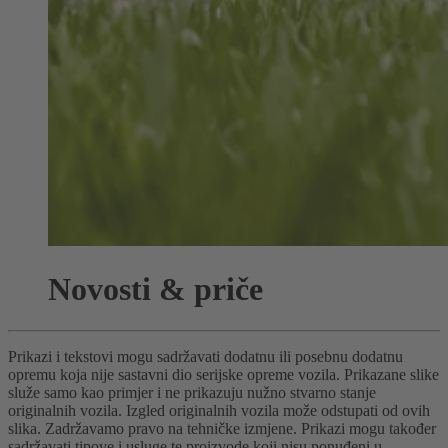
Novosti & priče
Prikazi i tekstovi mogu sadržavati dodatnu ili posebnu dodatnu
opremu koja nije sastavni dio serijske opreme vozila. Prikazane slike
služe samo kao primjer i ne prikazuju nužno stvarno stanje
originalnih vozila. Izgled originalnih vozila može odstupati od ovih
slika. Zadržavamo pravo na tehničke izmjene. Prikazi mogu također
sadržavati tipove i usluge te proizvode koji nisu ponuđeni u