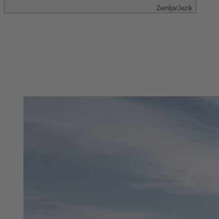
Zemlja/Jezik