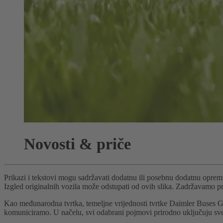
Novosti & priče
Prikazi i tekstovi mogu sadržavati dodatnu ili posebnu dodatnu opremu 
Izgled originalnih vozila može odstupati od ovih slika. Zadržavamo p
Kao međunarodna tvrtka, temeljne vrijednosti tvrtke Daimler Buses G
komuniciramo. U načelu, svi odabrani pojmovi prirodno uključuju sve 