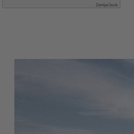
Zemlja/Jezik