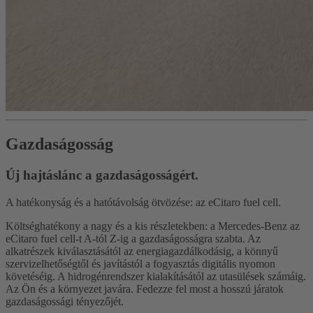
Gazdaságosság
Új hajtáslánc a gazdaságosságért.
A hatékonyság és a hatótávolság ötvözése: az eCitaro fuel cell.
Költséghatékony a nagy és a kis részletekben: a Mercedes-Benz az
eCitaro fuel cell-t A-tól Z-ig a gazdaságosságra szabta. Az
alkatrészek kiválasztásától az energiagazdálkodásig, a könnyű
szervizelhetőségtől és javítástól a fogyasztás digitális nyomon
követéséig. A hidrogénrendszer kialakításától az utasülések számáig.
Az Ön és a környezet javára. Fedezze fel most a hosszú járatok
gazdaságossági tényezőjét.