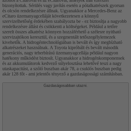
azonos a Citaróval és az eCitaróval, amelyek már ezerszer
bizonyítottak. Sérülés vagy javítás esetén a pótalkatrészek gyorsan
és olcsón rendelkezésre állnak. Ugyanakkor a Mercedes-Benz az
eCitaro üzemanyagcelláját következetesen a könnyű
szervizelhetőség érdekében szabályozta be - ez biztosítja a nagyobb
rendelkezésre állást és csökkenti a költségeket. Például a tetőre
szerelt összes alkatrész könnyen hozzáférhető a szélesre nyitható
szervizajtókon keresztül, és a szegmentált tetőszegélylemezek
kivehetők. A hidrogéntechnológiában is bevált és így megbízható
alkatrészeket használnak. A Toyota kipróbált és bevált második
generációs, nagy teherbírású üzemanyagcellája például nagyon
hatékony működést biztosít. Ugyanakkor a hidrogénkomponensek
és az akkumulátorok kedvező súlyelosztása lehetővé teszi a nagy
utaskapacitást, a szóló buszban akár 78, a csuklós buszban pedig
akár 128 főt - ami jelentős tényező a gazdaságossági számításban.
Gazdaságosabban utazni.