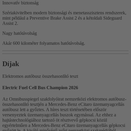
Innovatív biztonság
Szériakivitelben modern biztonsági és menetasszisztens rendszerek,
mint például a Preventive Brake Assist 2 és a kétoldali Sideguard
Assist 2.
Nagy hatótávolság
Akár 600 kilométer folyamatos hatótávolság.
Díjak
Elektromos autóbusz összehasonlító teszt
Electric Fuel Cell Bus Champion 2026
Az Omnibusspiegel szakfolyóirat nemzetközi elektromos autóbusz-
összehasonlító tesztjén a Mercedes-Benz eCitaro üzemanyagcellás
autóbusz lett a győztes. A híres teszt történetében először
versenyeztek üzemanyagcellás buszok egymással. Az ehhez a
hajtástechnológiához tartozó öt résztvevő gépkocsi közül
egyértelműen a Mercedes-Benz eCitaro üzemanyagcellás gépkocsi
győzött le. A kiváló minőségű zsűri nemzetközi szakmédiából,