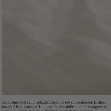
Az eCitaro fuel cell megbízhatóságához bevált alkatrészek járulnak
hozzá. Alváz, karosszéria, utastér és vezetőülés - minden nagyrészt