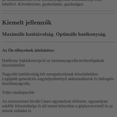
lehetővé. Következetes, gyakorlatias, gazdaságos.
Kiemelt jellemzők
Maximális hatótávolság. Optimális hatékonyság.
Az Ön előnyeinek áttekintése:
Hatékony hajtáskoncepció az üzemanyagcella-technológiának
köszönhetően
Nagyobb hatótávolság két energiaforrásnak köszönhetően:
Legújabb generációs nagyteljesítményű akkumulátorok és hidrogén-
tüzelőanyagcella.
Teljes utaskapacitás
Az ezerszeresen bevált Citaro ugyanolyan térérzete, ugyanolyan
sokféle felszereltsége és jól ismert kényelme a gépkocsivezető és az
utasok számára is.