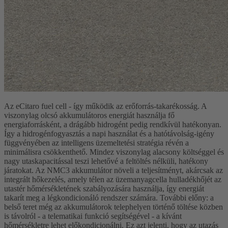
Az eCitaro fuel cell - így működik az erőforrás-takarékosság. A
viszonylag olcsó akkumulátoros energiát használja fő
energiaforrásként, a drágább hidrogént pedig rendkívül hatékonyan.
Így a hidrogénfogyasztás a napi használat és a hatótávolság-igény
függvényében az intelligens üzemeltetési stratégia révén a
minimálisra csökkenthető. Mindez viszonylag alacsony költséggel és
nagy utaskapacitással teszi lehetővé a feltöltés nélküli, hatékony
járatokat. Az NMC3 akkumulátor növeli a teljesítményt, akárcsak az
integrált hőkezelés, amely télen az üzemanyagcella hulladékhőjét az
utastér hőmérsékletének szabályozására használja, így energiát
takarít meg a légkondicionáló rendszer számára. További előny: a
belső teret még az akkumulátorok telephelyen történő töltése közben
is távolról - a telematikai funkció segítségével - a kívánt
hőmérsékletre lehet előkondicionálni. Ez azt jelenti, hogy az utazás