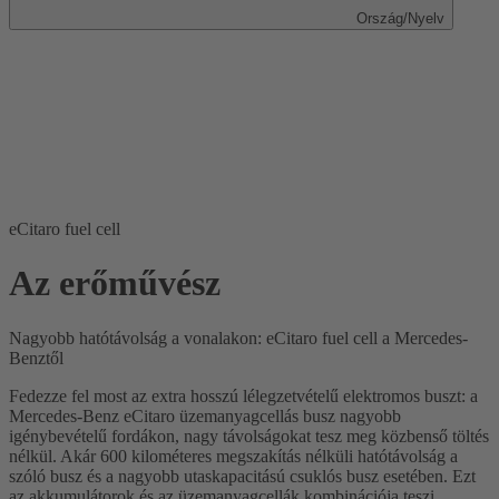
Ország/Nyelv
eCitaro fuel cell
Az erőművész
Nagyobb hatótávolság a vonalakon: eCitaro fuel cell a Mercedes-
Benztől
Fedezze fel most az extra hosszú lélegzetvételű elektromos buszt: a
Mercedes-Benz eCitaro üzemanyagcellás busz nagyobb
igénybevételű fordákon, nagy távolságokat tesz meg közbenső töltés
nélkül. Akár 600 kilométeres megszakítás nélküli hatótávolság a
szóló busz és a nagyobb utaskapacitású csuklós busz esetében. Ezt
az akkumulátorok és az üzemanyagcellák kombinációja teszi