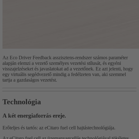
Az Eco Driver Feedback asszisztens-rendszer számos paraméter
alapján elemzi a vezető személyes vezetési stílusát, és egyéni
visszajelzéseket és javaslatokat ad a vezetőnek. Ez azt jelenti, hogy
egy virtuális segédvezető mindig a fedélzeten van, aki szemmel
tartja a gazdaságos vezetést.
Technológia
A két energiaforrás ereje.
Erőteljes és tartós: az eCitaro fuel cell hajtástechnológiája.
Az eCitaro fuel cell az üzemanyagcellás technológiával tökéletes