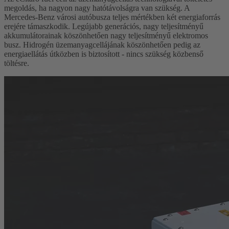
megoldás, ha nagyon nagy hatótávolságra van szükség. A
Mercedes-Benz városi autóbusza teljes mértékben két energiaforrás
erejére támaszkodik. Legújabb generációs, nagy teljesítményű
akkumulátorainak köszönhetően nagy teljesítményű elektromos
busz. Hidrogén üzemanyagcellájának köszönhetően pedig az
energiaellátás útközben is biztosított - nincs szükség közbenső
töltésre.