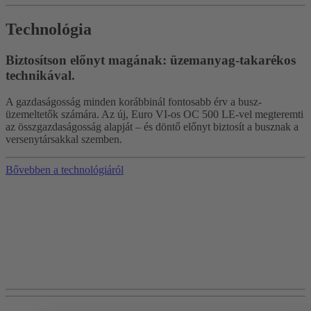
Technológia
Biztosítson előnyt magának: üzemanyag-takarékos
technikával.
A gazdaságosság minden korábbinál fontosabb érv a busz-
üzemeltetők számára. Az új, Euro VI-os OC 500 LE-vel megteremti
az összgazdaságosság alapját – és döntő előnyt biztosít a busznak a
versenytársakkal szemben.
Bővebben a technológiáról