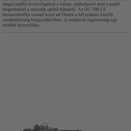
magas padlós technológiával a farban, szükségessé teszi a padló
megemelését a második ajtótól hátrafelé. Az OC 500 LE
messzemenően szabad kezet ad Önnek a két szakasz közötti
szintkülönbség kiegyenlítésében. A rendkívül rugalmasság egy
további bizonyítéka.