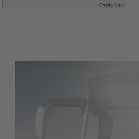
Ország/Nyelv