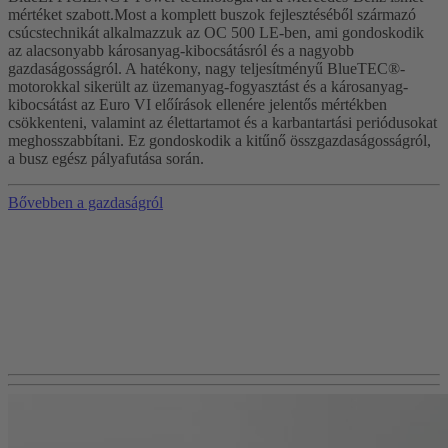
mértéket szabott.Most a komplett buszok fejlesztéséből származó
csúcstechnikát alkalmazzuk az OC 500 LE-ben, ami gondoskodik
az alacsonyabb károsanyag-kibocsátásról és a nagyobb
gazdaságosságról. A hatékony, nagy teljesítményű BlueTEC®-
motorokkal sikerült az üzemanyag-fogyasztást és a károsanyag-
kibocsátást az Euro VI előírások ellenére jelentős mértékben
csökkenteni, valamint az élettartamot és a karbantartási periódusokat
meghosszabbítani. Ez gondoskodik a kitűnő összgazdaságosságról,
a busz egész pályafutása során.
Bővebben a gazdaságról