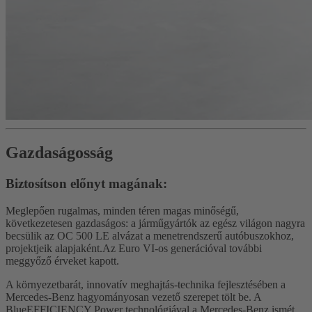
Gazdaságosság
Biztosítson előnyt magának:
Meglepően rugalmas, minden téren magas minőségű,
következetesen gazdaságos: a járműgyártók az egész világon nagyra
becsülik az OC 500 LE alvázat a menetrendszerű autóbuszokhoz,
projektjeik alapjaként.Az Euro VI-os generációval további
meggyőző érveket kapott.
A környezetbarát, innovatív meghajtás-technika fejlesztésében a
Mercedes-Benz hagyományosan vezető szerepet tölt be. A
BlueEFFICIENCY Power technológiával a Mercedes-Benz ismét