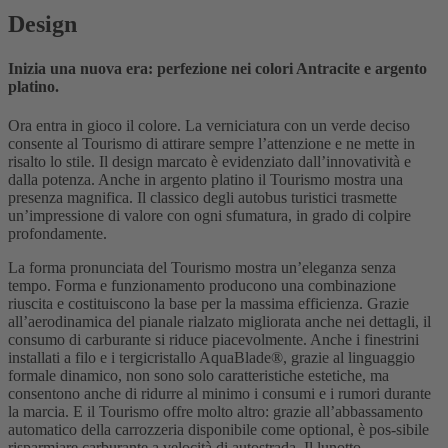
Design
Inizia una nuova era: perfezione nei colori Antracite e argento
platino.
Ora entra in gioco il colore. La verniciatura con un verde deciso
consente al Tourismo di attirare sempre l’attenzione e ne mette in
risalto lo stile. Il design marcato è evidenziato dall’innovatività e
dalla potenza. Anche in argento platino il Tourismo mostra una
presenza magnifica. Il classico degli autobus turistici trasmette
un’impressione di valore con ogni sfumatura, in grado di colpire
profondamente.
La forma pronunciata del Tourismo mostra un’eleganza senza
tempo. Forma e funzionamento producono una combinazione
riuscita e costituiscono la base per la massima efficienza. Grazie
all’aerodinamica del pianale rialzato migliorata anche nei dettagli, il
consumo di carburante si riduce piacevolmente. Anche i finestrini
installati a filo e i tergicristallo AquaBlade®, grazie al linguaggio
formale dinamico, non sono solo caratteristiche estetiche, ma
consentono anche di ridurre al minimo i consumi e i rumori durante
la marcia. E il Tourismo offre molto altro: grazie all’abbassamento
automatico della carrozzeria disponibile come optional, è pos-sibile
risparmiare carburante a velocità di autostrada. Il lunotto