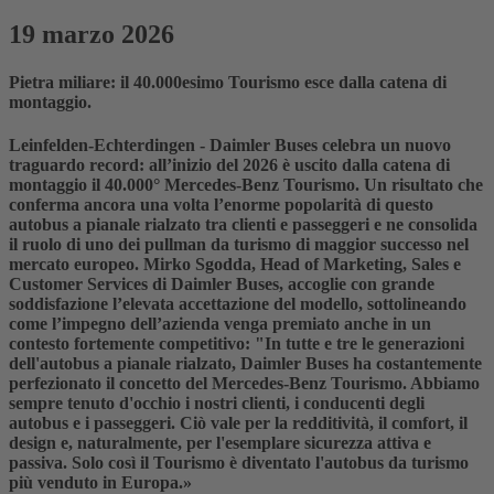
19 marzo 2026
Pietra miliare: il 40.000esimo Tourismo esce dalla catena di
montaggio.
Leinfelden-Echterdingen - Daimler Buses celebra un nuovo
traguardo record: all’inizio del 2026 è uscito dalla catena di
montaggio il 40.000° Mercedes‑Benz Tourismo. Un risultato che
conferma ancora una volta l’enorme popolarità di questo
autobus a pianale rialzato tra clienti e passeggeri e ne consolida
il ruolo di uno dei pullman da turismo di maggior successo nel
mercato europeo. Mirko Sgodda, Head of Marketing, Sales e
Customer Services di Daimler Buses, accoglie con grande
soddisfazione l’elevata accettazione del modello, sottolineando
come l’impegno dell’azienda venga premiato anche in un
contesto fortemente competitivo: "In tutte e tre le generazioni
dell'autobus a pianale rialzato, Daimler Buses ha costantemente
perfezionato il concetto del Mercedes-Benz Tourismo. Abbiamo
sempre tenuto d'occhio i nostri clienti, i conducenti degli
autobus e i passeggeri. Ciò vale per la redditività, il comfort, il
design e, naturalmente, per l'esemplare sicurezza attiva e
passiva. Solo così il Tourismo è diventato l'autobus da turismo
più venduto in Europa.»