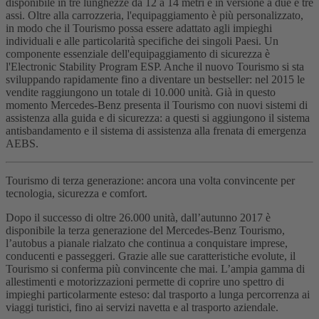
disponibile in tre lunghezze da 12 a 14 metri e in versione a due e tre
assi. Oltre alla carrozzeria, l'equipaggiamento è più personalizzato,
in modo che il Tourismo possa essere adattato agli impieghi
individuali e alle particolarità specifiche dei singoli Paesi. Un
componente essenziale dell'equipaggiamento di sicurezza è
l'Electronic Stability Program ESP. Anche il nuovo Tourismo si sta
sviluppando rapidamente fino a diventare un bestseller: nel 2015 le
vendite raggiungono un totale di 10.000 unità. Già in questo
momento Mercedes-Benz presenta il Tourismo con nuovi sistemi di
assistenza alla guida e di sicurezza: a questi si aggiungono il sistema
antisbandamento e il sistema di assistenza alla frenata di emergenza
AEBS.
Tourismo di terza generazione: ancora una volta convincente per
tecnologia, sicurezza e comfort.
Dopo il successo di oltre 26.000 unità, dall’autunno 2017 è
disponibile la terza generazione del Mercedes‑Benz Tourismo,
l’autobus a pianale rialzato che continua a conquistare imprese,
conducenti e passeggeri. Grazie alle sue caratteristiche evolute, il
Tourismo si conferma più convincente che mai. L’ampia gamma di
allestimenti e motorizzazioni permette di coprire uno spettro di
impieghi particolarmente esteso: dal trasporto a lunga percorrenza ai
viaggi turistici, fino ai servizi navetta e al trasporto aziendale.