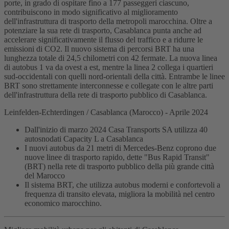
porte, in grado di ospitare fino a 177 passeggeri ciascuno,
contribuiscono in modo significativo al miglioramento
dell'infrastruttura di trasporto della metropoli marocchina. Oltre a
potenziare la sua rete di trasporto, Casablanca punta anche ad
accelerare significativamente il flusso del traffico e a ridurre le
emissioni di CO2. Il nuovo sistema di percorsi BRT ha una
lunghezza totale di 24,5 chilometri con 42 fermate. La nuova linea
di autobus 1 va da ovest a est, mentre la linea 2 collega i quartieri
sud-occidentali con quelli nord-orientali della città. Entrambe le linee
BRT sono strettamente interconnesse e collegate con le altre parti
dell'infrastruttura della rete di trasporto pubblico di Casablanca.
Leinfelden-Echterdingen / Casablanca (Marocco) - Aprile 2024
Dall'inizio di marzo 2024 Casa Transports SA utilizza 40
autosnodati Capacity L a Casablanca
I nuovi autobus da 21 metri di Mercedes-Benz coprono due
nuove linee di trasporto rapido, dette "Bus Rapid Transit"
(BRT) nella rete di trasporto pubblico della più grande città
del Marocco
Il sistema BRT, che utilizza autobus moderni e confortevoli a
frequenza di transito elevata, migliora la mobilità nel centro
economico marocchino.