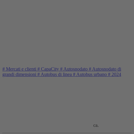
#
Mercati e clienti
#
CapaCity
#
Autosnodato
#
Autosnodato di
grandi dimensioni
#
Autobus di linea
#
Autobus urbano
#
2024
ca.