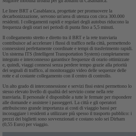
Migliore mobilità urbana per gli abitanti di Casablanca.
Le linee BRT a Casablanca, progettate per promuovere la
decarbonizzazione, servono un'area di utenza con circa 300.000
residenti. I collegamenti rapidi e regolari degli autobus riducono la
frequenza degli orari nei periodi di punta fino a 5,5 minuti.
Il collegamento stretto e diretto tra il BRT e la rete tranviaria
contribuisce ad accelerare i flussi di traffico nella città, permettendo
connessioni perfettamente coordinate e tempi di trasferimento rapidi.
Un sistema ITS (Intelligent Transportation System) completamente
integrato e interconnesso garantisce frequenze di orario ottimizzate
e, quindi, viaggi connessi senza perdere tempo grazie alla priorità
dei segnali di traffico, al monitoraggio video delle sequenze delle
rotte e al costante collegamento con il centro di controllo.
Un alto grado di interconnessione e servizi fissi estesi permettono lo
stesso elevato livello di qualità del servizio come nella rete
tranviaria. Il personale è disponibile a tutte le fermate per rispondere
alle domande e assistere i passeggeri. La città e gli operatori
attribuiscono grande importanza ai costi di viaggio bassi per
incoraggiare i residenti a utilizzare più spesso il trasporto pubblico: i
prezzi dei biglietti sono sovvenzionati e costano solo sei Dirham
(0,55 Euro) per viaggio.