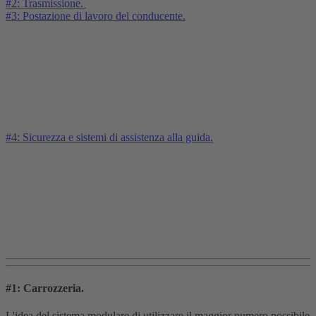
#2: Trasmissione.
#3: Postazione di lavoro del conducente.
#4: Sicurezza e sistemi di assistenza alla guida.
#1: Carrozzeria.
L'idea del sistema modulare di utilizzare il maggior numero possibile