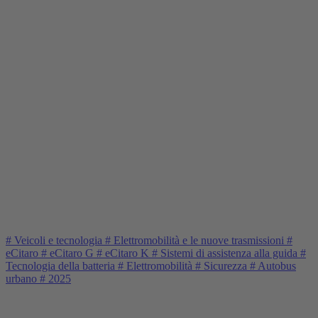
#
Veicoli e tecnologia
#
Elettromobilità e le nuove trasmissioni
#
eCitaro
#
eCitaro G
#
eCitaro K
#
Sistemi di assistenza alla guida
#
Tecnologia della batteria
#
Elettromobilità
#
Sicurezza
#
Autobus
urbano
#
2025