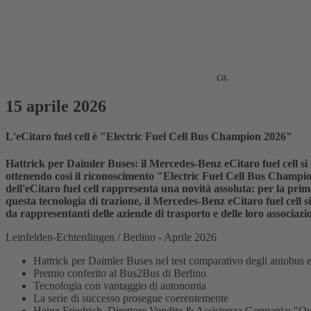
ca.
15 aprile 2026
L'eCitaro fuel cell è "Electric Fuel Cell Bus Champion 2026"
Hattrick per Daimler Buses: il Mercedes-Benz eCitaro fuel cell si è
ottenendo così il riconoscimento "Electric Fuel Cell Bus Champion
dell'eCitaro fuel cell rappresenta una novità assoluta: per la prima
questa tecnologia di trazione, il Mercedes-Benz eCitaro fuel cell s
da rappresentanti delle aziende di trasporto e delle loro associazio
Leinfelden-Echterdingen / Berlino - Aprile 2026
Hattrick per Daimler Buses nel test comparativo degli autobus el
Premio conferito al Bus2Bus di Berlino
Tecnologia con vantaggio di autonomia
La serie di successo prosegue coerentemente
Heinz Friedrich, Direttore Vendite & Assistenza Germania: "Que