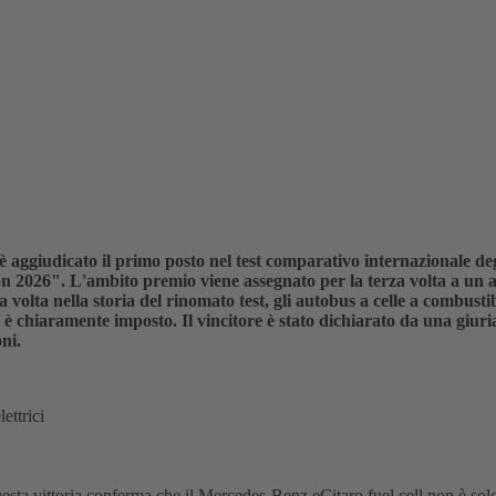
 aggiudicato il primo posto nel test comparativo internazionale degl
 2026". L'ambito premio viene assegnato per la terza volta a un aut
 volta nella storia del rinomato test, gli autobus a celle a combusti
i è chiaramente imposto. Il vincitore è stato dichiarato da una giuri
ni.
ettrici
sta vittoria conferma che il Mercedes-Benz eCitaro fuel cell non è solo