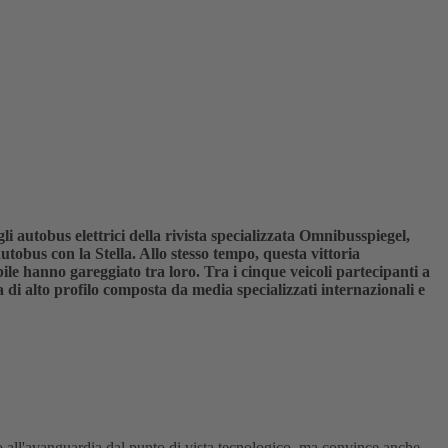
i autobus elettrici della rivista specializzata Omnibusspiegel,
obus con la Stella. Allo stesso tempo, questa vittoria
bile hanno gareggiato tra loro. Tra i cinque veicoli partecipanti a
a di alto profilo composta da media specializzati internazionali e
 all'avanguardia dal punto di vista tecnologico, ma convince anche