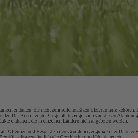
gen enthalten, die nicht zum serienmäßigen Lieferumfang gehören. Di
wieder. Das Aussehen der Originalfahrzeuge kann von diesen Abbildu
ukte enthalten, die in einzelnen Ländern nicht angeboten werden.
elfalt, Offenheit und Respekt zu den Grundüberzeugungen der Daimler 
griffe selbstverständlich alle Geschlechter und Identitäten ein.