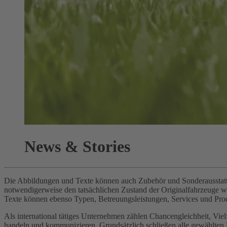
News & Stories
Die Abbildungen und Texte können auch Zubehör und Sonderausstattun
notwendigerweise den tatsächlichen Zustand der Originalfahrzeuge 
Texte können ebenso Typen, Betreuungsleistungen, Services und Prod
Als international tätiges Unternehmen zählen Chancengleichheit, Vi
handeln und kommunizieren. Grundsätzlich schließen alle gewählten Be