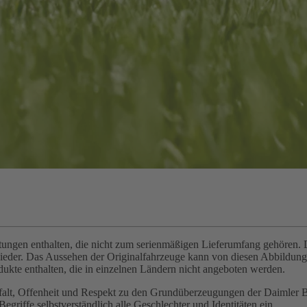
gen enthalten, die nicht zum serienmäßigen Lieferumfang gehören. Di
wieder. Das Aussehen der Originalfahrzeuge kann von diesen Abbildu
ukte enthalten, die in einzelnen Ländern nicht angeboten werden.
elfalt, Offenheit und Respekt zu den Grundüberzeugungen der Daimler 
griffe selbstverständlich alle Geschlechter und Identitäten ein.