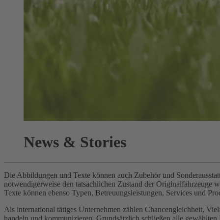
News & Stories
Die Abbildungen und Texte können auch Zubehör und Sonderausstattun
notwendigerweise den tatsächlichen Zustand der Originalfahrzeuge 
Texte können ebenso Typen, Betreuungsleistungen, Services und Prod
Als international tätiges Unternehmen zählen Chancengleichheit, Vi
handeln und kommunizieren. Grundsätzlich schließen alle gewählten Be