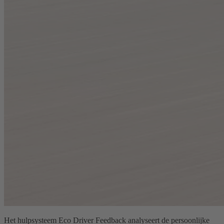
Het hulpsysteem Eco Driver Feedback analyseert de persoonlijke