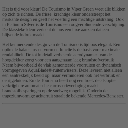
Het is tijd voor kleur! De Tourismo in Viper Green weet alle blikken
op zich te richten. De frisse, krachtige kleur onderstreept het
markante design en geeft het voertuig een machtige uitstraling. Ook
in Platinum Silver is de Tourismo een oogverblindende verschijning.
De klassieke kleur verleent de bus een luxe aanzien dat een
blijvende indruk maakt.
Het kenmerkende design van de Tourismo is tijdloos elegant. Een
optimale balans tussen vorm en functie is de basis voor maximale
rendabiliteit. De tot in detail verbeterde aerodynamica van de
hoogdekker zorgt voor een aangenaam laag brandstofverbruik
Neem bijvoorbeeld de vlak gemonteerde voorruiten en dynamisch
vormgegeven AquaBlade®-ruitenwissers. Deze leveren niet alleen
een aantrekkelijk beeld op, maar verminderen ook het verbruik en
de rijgeluiden. En de Tourismo heeft nog een troef: de als optie
verkrijgbare automatische carrosserieverlaging maakt
brandstofbesparingen op de snelweg mogelijk. Onderin de
trapeziumvormige achterruit straalt de bekende Mercedes-Benz ster.