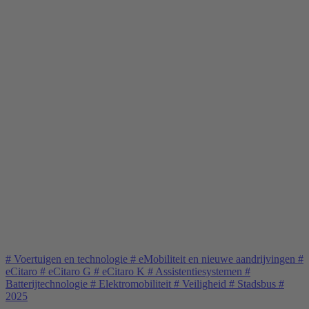
#
Voertuigen en technologie
#
eMobiliteit en nieuwe aandrijvingen
#
eCitaro
#
eCitaro G
#
eCitaro K
#
Assistentiesystemen
#
Batterijtechnologie
#
Elektromobiliteit
#
Veiligheid
#
Stadsbus
#
2025