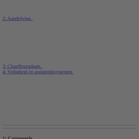
2: Aandrijving.
3: Chauffeursplaats.
4: Veiligheid en assistentiesystemen.
1: Carrosserie.