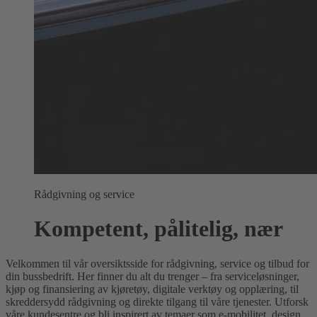
Rådgivning og service
Kompetent, pålitelig, nær
Velkommen til vår oversiktsside for rådgivning, service og tilbud for
din bussbedrift. Her finner du alt du trenger – fra serviceløsninger,
kjøp og finansiering av kjøretøy, digitale verktøy og opplæring, til
skreddersydd rådgivning og direkte tilgang til våre tjenester. Utforsk
våre kundesentre og bli inspirert av temaer som e-mobilitet, design