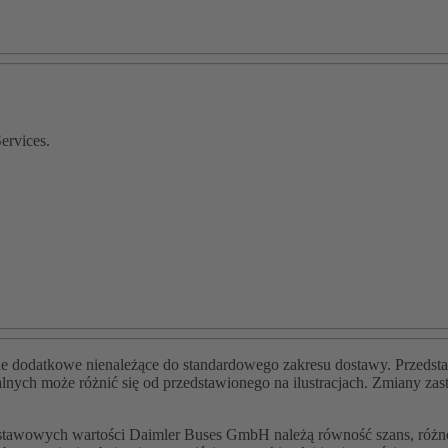
ervices.
ie dodatkowe nienależące do standardowego zakresu dostawy. Przedstawi
ch może różnić się od przedstawionego na ilustracjach. Zmiany zastrz
odstawowych wartości Daimler Buses GmbH należą równość szans, różno