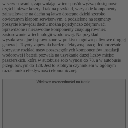
w serwisowaniu, zapewniając w ten sposób wyższą dostępność
części i niższe koszty. I tak na przykład, wszystkie komponenty
zainstalowane na dachu są łatwo dostępne dzięki szeroko
otwieranym klapom serwisowym, a podzielone na segmenty
poszycie krawędzi dachu można pojedynczo zdejmować.
Sprawdzone i niezawodne komponenty znajdują również
zastosowanie w technologii wodorowej. Na przykład
wysokowydajne i sprawdzone w praktyce ogniwo paliwowe drugiej
generacji Toyoty zapewnia bardzo efektywną pracę. Jednocześnie
korzystny rozkład masy poszczególnych komponentów instalacji
wodorowej i baterii pozwala na uzyskanie dużej liczby miejsc
pasażerskich, która w autobusie solo wynosi do 78, a w autobusie
przegubowym do 128. Jest to istotnym czynnikiem w ogólnym
rozrachunku efektywności ekonomicznej.
Większe oszczędności na trasie.