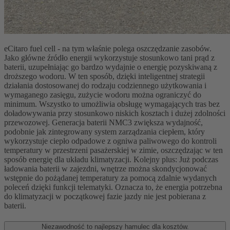
eCitaro fuel cell - na tym właśnie polega oszczędzanie zasobów.
Jako główne źródło energii wykorzystuje stosunkowo tani prąd z
baterii, uzupełniając go bardzo wydajnie o energię pozyskiwaną z
droższego wodoru. W ten sposób, dzięki inteligentnej strategii
działania dostosowanej do rodzaju codziennego użytkowania i
wymaganego zasięgu, zużycie wodoru można ograniczyć do
minimum. Wszystko to umożliwia obsługę wymagających tras bez
doładowywania przy stosunkowo niskich kosztach i dużej zdolności
przewozowej. Generacja baterii NMC3 zwiększa wydajność,
podobnie jak zintegrowany system zarządzania ciepłem, który
wykorzystuje ciepło odpadowe z ogniwa paliwowego do kontroli
temperatury w przestrzeni pasażerskiej w zimie, oszczędzając w ten
sposób energię dla układu klimatyzacji. Kolejny plus: Już podczas
ładowania baterii w zajezdni, wnętrze można skondycjonować
wstępnie do pożądanej temperatury za pomocą zdalnie wydanych
poleceń dzięki funkcji telematyki. Oznacza to, że energia potrzebna
do klimatyzacji w początkowej fazie jazdy nie jest pobierana z
baterii.
Niezawodność to najlepszy hamulec dla kosztów.