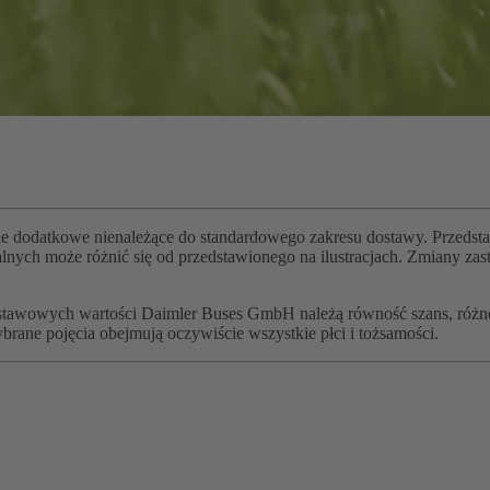
ie dodatkowe nienależące do standardowego zakresu dostawy. Przedstawi
ch może różnić się od przedstawionego na ilustracjach. Zmiany zastrz
odstawowych wartości Daimler Buses GmbH należą równość szans, różno
brane pojęcia obejmują oczywiście wszystkie płci i tożsamości.