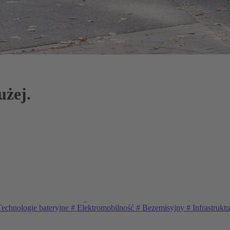
użej.
echnologie bateryjne
#
Elektromobilność
#
Bezemisyjny
#
Infrastrukt