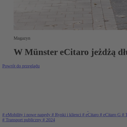
Magazyn
W Münster eCitaro jeżdżą dł
Powrót do przeglądu
#
eMobility i nowe napędy
#
Rynki i klienci
#
eCitaro
#
eCitaro G
#
T
#
Transport publiczny
#
2024