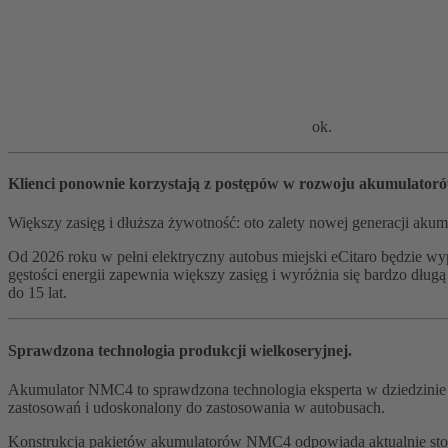
ok.
Klienci ponownie korzystają z postępów w rozwoju akumulatoró
Większy zasięg i dłuższa żywotność: oto zalety nowej generacji a
Od 2026 roku w pełni elektryczny autobus miejski eCitaro będzi
gęstości energii zapewnia większy zasięg i wyróżnia się bardzo d
do 15 lat.
Sprawdzona technologia produkcji wielkoseryjnej.
Akumulator NMC4 to sprawdzona technologia eksperta w dziedzini
zastosowań i udoskonalony do zastosowania w autobusach.
Konstrukcja pakietów akumulatorów NMC4 odpowiada aktualnie sto