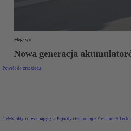
Magazyn
Nowa generacja akumulatoró
Powrót do przeglądu
#
eMobility i nowe napędy
#
Pojazdy i technologia
#
eCitaro
#
Techno