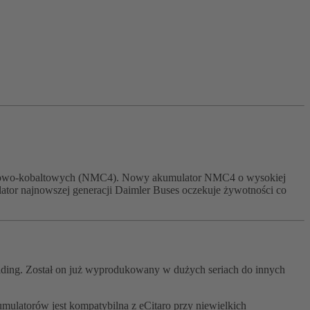
nganowo‑kobaltowych (NMC4). Nowy akumulator NMC4 o wysokiej
ator najnowszej generacji Daimler Buses oczekuje żywotności co
ing. Został on już wyprodukowany w dużych seriach do innych
atorów jest kompatybilna z eCitaro przy niewielkich