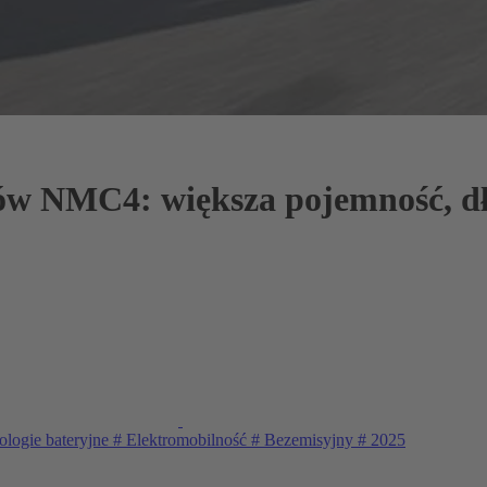
w NMC4: większa pojemność, dł
logie bateryjne
#
Elektromobilność
#
Bezemisyjny
#
2025