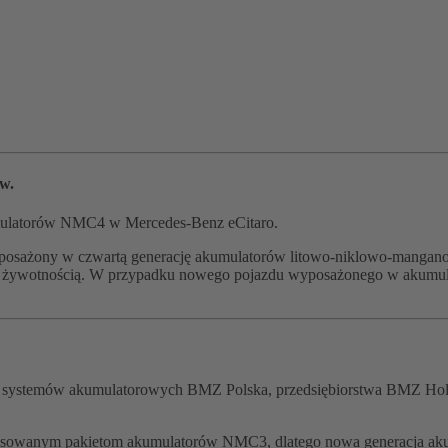
w.
kumulatorów NMC4 w Mercedes‑Benz eCitaro.
e wyposażony w czwartą generację akumulatorów litowo‑niklowo‑ma
ługą żywotnością. W przypadku nowego pojazdu wyposażonego w akumul
e systemów akumulatorowych BMZ Polska, przedsiębiorstwa BMZ Hold
sowanym pakietom akumulatorów NMC3, dlatego nowa generacja akumul