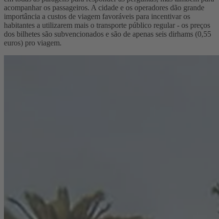
acompanhar os passageiros. A cidade e os operadores dão grande
importância a custos de viagem favoráveis para incentivar os
habitantes a utilizarem mais o transporte público regular - os preços
dos bilhetes são subvencionados e são de apenas seis dirhams (0,55
euros) pro viagem.