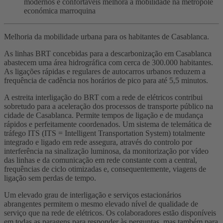
modernos e confortáveis melhora a mobilidade na metrópole
económica marroquina
Melhoria da mobilidade urbana para os habitantes de Casablanca.
As linhas BRT concebidas para a descarbonização em Casablanca
abastecem uma área hidrográfica com cerca de 300.000 habitantes.
As ligações rápidas e regulares de autocarros urbanos reduzem a
frequência de cadência nos horários de pico para até 5,5 minutos.
A estreita interligação do BRT com a rede de elétricos contribui
sobretudo para a aceleração dos processos de transporte público na
cidade de Casablanca. Permite tempos de ligação e de mudança
rápidos e perfeitamente coordenados. Um sistema de telemática de
tráfego ITS (ITS = Intelligent Transportation System) totalmente
integrado e ligado em rede assegura, através do controlo por
interferência na sinalização luminosa, da monitorização por vídeo
das linhas e da comunicação em rede constante com a central,
frequências de ciclo otimizadas e, consequentemente, viagens de
ligação sem perdas de tempo.
Um elevado grau de interligação e serviços estacionários
abrangentes permitem o mesmo elevado nível de qualidade de
serviço que na rede de elétricos. Os colaboradores estão disponíveis
em todas as paragens para responder às perguntas, mas também para