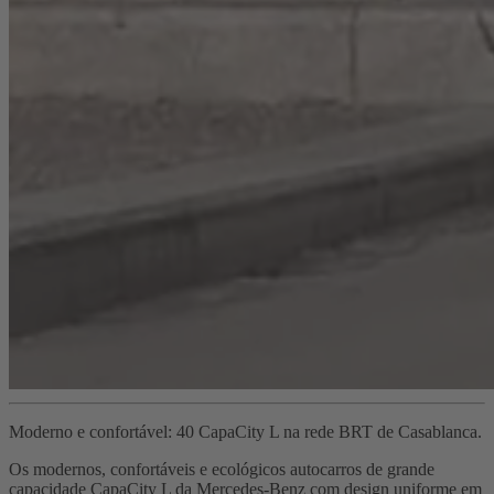
Moderno e confortável: 40 CapaCity L na rede BRT de Casablanca.
Os modernos, confortáveis e ecológicos autocarros de grande
capacidade CapaCity L da Mercedes-Benz com design uniforme em