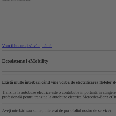
Vom fi bucuroși să vă ajutăm!
Ecosistemul eMobility
Există multe întrebări când vine vorba de electrificarea flotelor
Tranziția la autobuze electrice este o contribuție importantă în atinger
profesională pentru tranziția la autobuze electrice Mercedes-Benz eCita
Aveți întrebări sau sunteți interesat de portofoliul nostru de service?