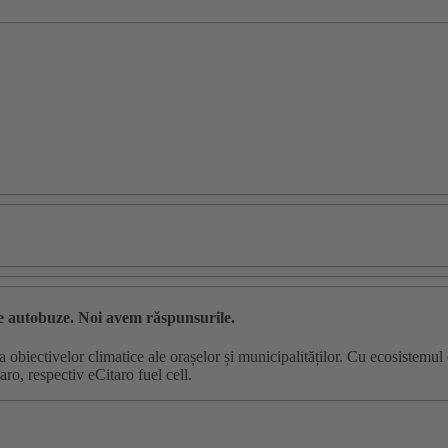
 de autobuze. Noi avem răspunsurile.
ea obiectivelor climatice ale orașelor și municipalităților. Cu ecosistemu
ro, respectiv eCitaro fuel cell.