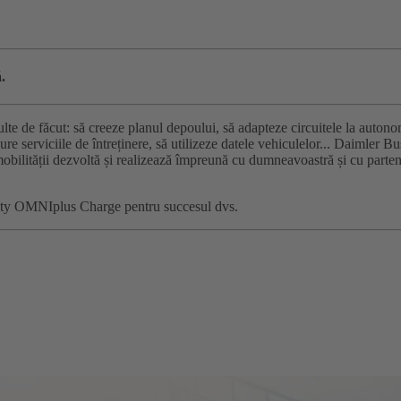
.
ulte de făcut: să creeze planul depoului, să adapteze circuitele la autonom
gure serviciile de întreținere, să utilizeze datele vehiculelor... Daimler 
mobilității dezvoltă și realizează împreună cu dumneavoastră și cu partene
lity OMNIplus Charge pentru succesul dvs.