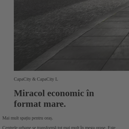
CapaCity & CapaCity L
Miracol economic în
format mare.
Mai mult spațiu pentru oraș.
Centrele urbane se transformă tot mai mult în mega orașe. Este