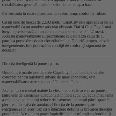
rentabilitatea generală a autobuzelor de mare capacitate.
Performanța la rulare înseamnă în același timp: confort la rulare.
Cu un cerc de bracaj de 22,93 metri, CapaCity este aproape la fel de
manevrabil ca un autobuz articulat obișnuit. Dar și CapaCity L mai
lung impresionează cu un cerc de bracaj de numai 24,47 metri.
Această manevrabilitate surprinzătoare se datorează celui de al
patrulea punte direcționat electrohidraulic. Datorită suspensiei sale
independente, funcționează în condiții de confort și siguranță de
neegalat.
Direcția inteligentă la puntea patru.
Unul dintre marile avantaje ale CapaCity, în comparație cu alte
concepte pentru autobuze urbane de mare capacitate, este
manevrabilitatea nerestricționată în mersul înapoi.
Asemenea cu mersul înainte la viteze reduse, în acest caz puntea
patru este de asemenea direcționată în mod activ. Direcția inteligentă
a celei de-a patra punți reduce de asemenea balansul părții spate la
plecarea din stația de autobuz: Direcția de la puntea spate
reacționează în acest caz cu o întârziere definită la bracarea direcției
punții față. Acest lucru poate împiedica contactul roții cu bordura și