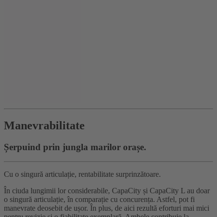
Manevrabilitate
Șerpuind prin jungla marilor orașe.
Cu o singură articulație, rentabilitate surprinzătoare.
În ciuda lungimii lor considerabile, CapaCity și CapaCity L au doar
o singură articulație, în comparație cu concurența. Astfel, pot fi
manevrate deosebit de ușor. În plus, de aici rezultă eforturi mai mici
pentru revizie și o fiabilitate exemplară. Ambele contribuie la