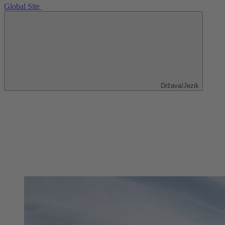
Global Site
Država/Jezik