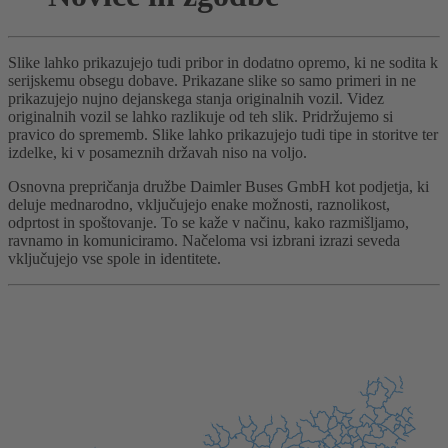
Slike lahko prikazujejo tudi pribor in dodatno opremo, ki ne sodita k
serijskemu obsegu dobave. Prikazane slike so samo primeri in ne
prikazujejo nujno dejanskega stanja originalnih vozil. Videz
originalnih vozil se lahko razlikuje od teh slik. Pridržujemo si
pravico do sprememb. Slike lahko prikazujejo tudi tipe in storitve ter
izdelke, ki v posameznih državah niso na voljo.
Osnovna prepričanja družbe Daimler Buses GmbH kot podjetja, ki
deluje mednarodno, vključujejo enake možnosti, raznolikost,
odprtost in spoštovanje. To se kaže v načinu, kako razmišljamo,
ravnamo in komuniciramo. Načeloma vsi izbrani izrazi seveda
vključujejo vse spole in identitete.