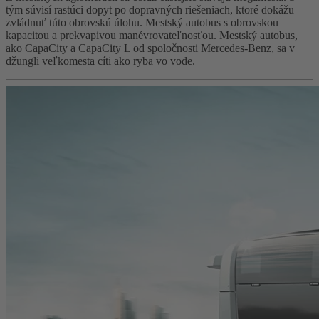
tým súvisí rastúci dopyt po dopravných riešeniach, ktoré dokážu
zvládnuť túto obrovskú úlohu. Mestský autobus s obrovskou
kapacitou a prekvapivou manévrovateľnosťou. Mestský autobus,
ako CapaCity a CapaCity L od spoločnosti Mercedes-Benz, sa v
džungli veľkomesta cíti ako ryba vo vode.