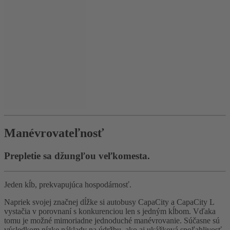
Manévrovateľnosť
Prepletie sa džungľou veľkomesta.
Jeden kĺb, prekvapujúca hospodárnosť.
Napriek svojej značnej dĺžke si autobusy CapaCity a CapaCity L
vystačia v porovnaní s konkurenciou len s jedným kĺbom. Vďaka
tomu je možné mimoriadne jednoduché manévrovanie. Súčasne sú
výsledkom nízke náklady na údržbu, ako aj ukážková spoľahlivosť.