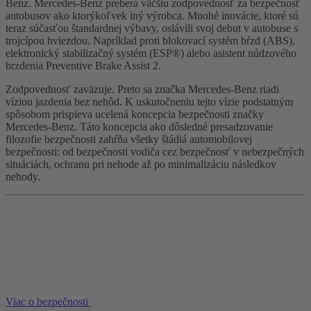
Benz. Mercedes-Benz preberá väčšiu zodpovednosť za bezpečnosť
autobusov ako ktorýkoľvek iný výrobca. Mnohé inovácie, ktoré sú
teraz súčasťou štandardnej výbavy, oslávili svoj debut v autobuse s
trojcípou hviezdou. Napríklad proti blokovací systém bŕzd (ABS),
elektronický stabilizačný systém (ESP®) alebo asistent núdzového
brzdenia Preventive Brake Assist 2.
Zodpovednosť zaväzuje. Preto sa značka Mercedes-Benz riadi
víziou jazdenia bez nehôd. K uskutočneniu tejto vízie podstatným
spôsobom prispieva ucelená koncepcia bezpečnosti značky
Mercedes-Benz. Táto koncepcia ako dôsledné presadzovanie
filozofie bezpečnosti zahŕňa všetky štádiá automobilovej
bezpečnosti: od bezpečnosti vodiča cez bezpečnosť v nebezpečných
situáciách, ochranu pri nehode až po minimalizáciu následkov
nehody.
Viac o bezpečnosti