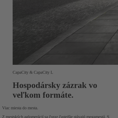
CapaCity & CapaCity L
Hospodársky zázrak vo
veľkom formáte.
Viac miesta do mesta.
Z mestských aglomerácií sa čoraz častejšie stávajú megamestá. S