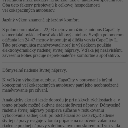
Oba tieto faktory prispievajú k celkovej hospodárnosti
veľkokapacitných autobusov.
Jazdný výkon znamená aj: jazdný komfort.
S polomerom otáčania 22,93 metrov umožňuje autobus CapaCity
takmer takú ovládateľnosť ako kĺbový autobus. Svojím polomerom
otáčania len 24,47 metrov imponuje aj dlhšia verzia CapaCity L.
Táto prekvapujúca manévrovateľnosť je výsledkom použitia
elektrohydraulicky riadenej štvrtej nápravy. Vďaka jej nezávislému
zaveseniu kolies pracuje neprekonateľne komfortne a spoľahlivo.
Dômyselné riadenie štvrtej nápravy.
K veľkým výhodám autobusu CapaCity v porovnaní s inými
konceptmi veľkokapacitných autobusov patrí jeho neobmedzené
manévrovanie pri cúvaní.
Analogicky ako pri jazde dopredu je pri nízkych rýchlostiach aj v
tomto prípade možné aktívne riadenie štvrtej nápravy. Dômyselné
riadenie štvrtej nápravy prispieva súčasne v redukovaniu
vybočovania zadnej časti pri odchádzaní zo zástavky.Riadenie
štvrtej nápravy reaguje v tomto prípade na natočenie volantu na
riadenie prednej nápravy s definovaným oneskorením. Tým sa dá