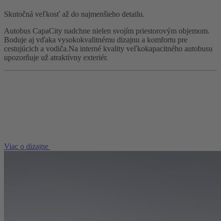
Skutočná veľkosť až do najmenšieho detailu.
Autobus CapaCity nadchne nielen svojím priestorovým objemom.
Boduje aj vďaka vysokokvalitnému dizajnu a komfortu pre
cestujúcich a vodiča.Na interné kvality veľkokapacitného autobusu
upozorňuje už atraktívny exteriér.
Viac o dizajne