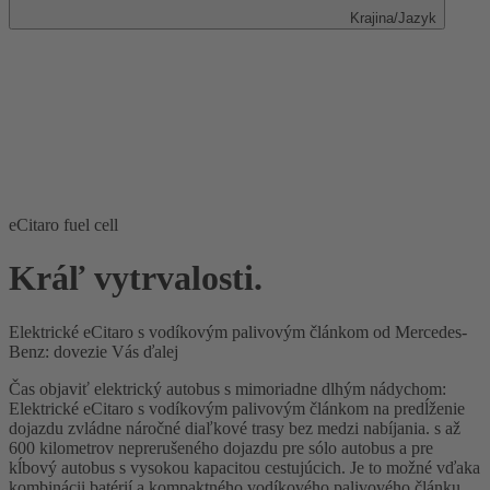
Krajina/Jazyk
eCitaro fuel cell
Kráľ vytrvalosti.
Elektrické eCitaro s vodíkovým palivovým článkom od Mercedes-
Benz: dovezie Vás ďalej
Čas objaviť elektrický autobus s mimoriadne dlhým nádychom:
Elektrické eCitaro s vodíkovým palivovým článkom na predĺženie
dojazdu zvládne náročné diaľkové trasy bez medzi nabíjania. s až
600 kilometrov neprerušeného dojazdu pre sólo autobus a pre
kĺbový autobus s vysokou kapacitou cestujúcich. Je to možné vďaka
kombinácii batérií a kompaktného vodíkového palivového článku.