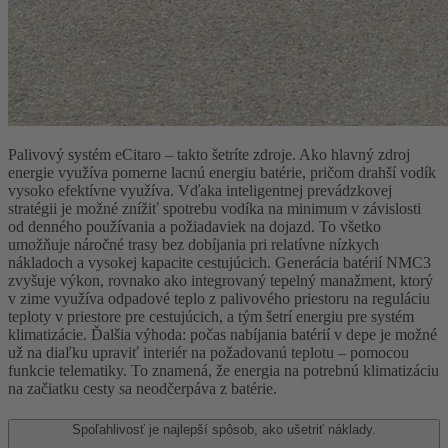
Palivový systém eCitaro – takto šetríte zdroje. Ako hlavný zdroj
energie využíva pomerne lacnú energiu batérie, pričom drahší vodík
vysoko efektívne využíva. Vďaka inteligentnej prevádzkovej
stratégii je možné znížiť spotrebu vodíka na minimum v závislosti
od denného používania a požiadaviek na dojazd. To všetko
umožňuje náročné trasy bez dobíjania pri relatívne nízkych
nákladoch a vysokej kapacite cestujúcich. Generácia batérií NMC3
zvyšuje výkon, rovnako ako integrovaný tepelný manažment, ktorý
v zime využíva odpadové teplo z palivového priestoru na reguláciu
teploty v priestore pre cestujúcich, a tým šetrí energiu pre systém
klimatizácie. Ďalšia výhoda: počas nabíjania batérií v depe je možné
už na diaľku upraviť interiér na požadovanú teplotu – pomocou
funkcie telematiky. To znamená, že energia na potrebnú klimatizáciu
na začiatku cesty sa neodčerpáva z batérie.
Spoľahlivosť je najlepší spôsob, ako ušetriť náklady.