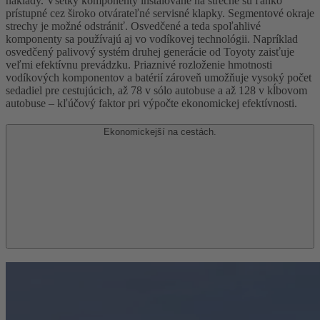
náklady. Všetky komponenty inštalované na streche sú ľahko
prístupné cez široko otvárateľné servisné klapky. Segmentové okraje
strechy je možné odstrániť. Osvedčené a teda spoľahlivé
komponenty sa používajú aj vo vodíkovej technológii. Napríklad
osvedčený palivový systém druhej generácie od Toyoty zaisťuje
veľmi efektívnu prevádzku. Priaznivé rozloženie hmotnosti
vodíkových komponentov a batérií zároveň umožňuje vysoký počet
sedadiel pre cestujúcich, až 78 v sólo autobuse a až 128 v kĺbovom
autobuse – kľúčový faktor pri výpočte ekonomickej efektívnosti.
Ekonomickejší na cestách.