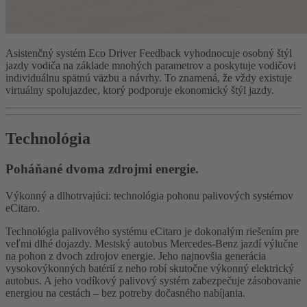
Asistenčný systém Eco Driver Feedback vyhodnocuje osobný štýl
jazdy vodiča na základe mnohých parametrov a poskytuje vodičovi
individuálnu spätnú väzbu a návrhy. To znamená, že vždy existuje
virtuálny spolujazdec, ktorý podporuje ekonomický štýl jazdy.
Technológia
Poháňané dvoma zdrojmi energie.
Výkonný a dlhotrvajúci: technológia pohonu palivových systémov
eCitaro.
Technológia palivového systému eCitaro je dokonalým riešením pre
veľmi dlhé dojazdy. Mestský autobus Mercedes-Benz jazdí výlučne
na pohon z dvoch zdrojov energie. Jeho najnovšia generácia
vysokovýkonných batérií z neho robí skutočne výkonný elektrický
autobus. A jeho vodíkový palivový systém zabezpečuje zásobovanie
energiou na cestách – bez potreby dočasného nabíjania.