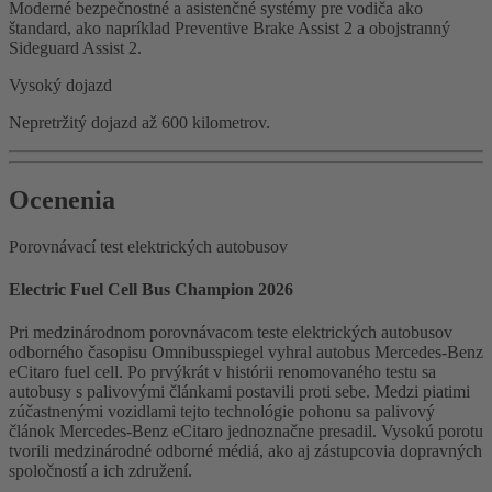
Moderné bezpečnostné a asistenčné systémy pre vodiča ako
štandard, ako napríklad Preventive Brake Assist 2 a obojstranný
Sideguard Assist 2.
Vysoký dojazd
Nepretržitý dojazd až 600 kilometrov.
Ocenenia
Porovnávací test elektrických autobusov
Electric Fuel Cell Bus Champion 2026
Pri medzinárodnom porovnávacom teste elektrických autobusov
odborného časopisu Omnibusspiegel vyhral autobus Mercedes-Benz
eCitaro fuel cell. Po prvýkrát v histórii renomovaného testu sa
autobusy s palivovými článkami postavili proti sebe. Medzi piatimi
zúčastnenými vozidlami tejto technológie pohonu sa palivový
článok Mercedes-Benz eCitaro jednoznačne presadil. Vysokú porotu
tvorili medzinárodné odborné médiá, ako aj zástupcovia dopravných
spoločností a ich združení.