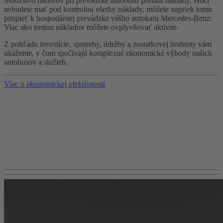
Množstvo faktorov pri prevádzke autobusu prináša náklady. Hoci
nebudete mať pod kontrolou všetky náklady, môžete napriek tomu
prispieť k hospodárnej prevádzke vášho autokaru Mercedes-Benz:
Viac ako tretinu nákladov môžete ovplyvňovať aktívne.
Z pohľadu investície, spotreby, údržby a zostatkovej hodnoty vám
ukážeme, v čom spočívajú komplexné ekonomické výhody našich
autobusov a služieb.
Viac o ekonomickej efektívnosti