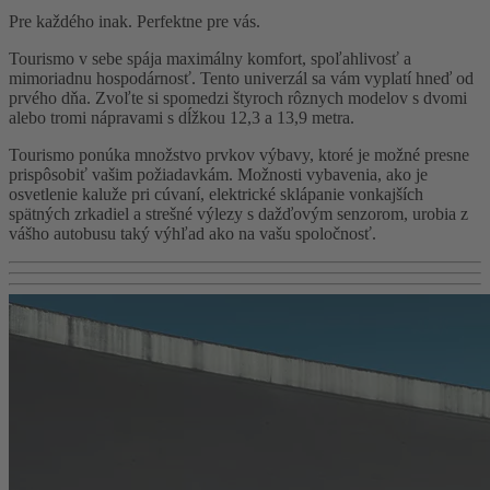
Pre každého inak. Perfektne pre vás.
Tourismo v sebe spája maximálny komfort, spoľahlivosť a
mimoriadnu hospodárnosť. Tento univerzál sa vám vyplatí hneď od
prvého dňa. Zvoľte si spomedzi štyroch rôznych modelov s dvomi
alebo tromi nápravami s dĺžkou 12,3 a 13,9 metra.
Tourismo ponúka množstvo prvkov výbavy, ktoré je možné presne
prispôsobiť vašim požiadavkám. Možnosti vybavenia, ako je
osvetlenie kaluže pri cúvaní, elektrické sklápanie vonkajších
spätných zrkadiel a strešné výlezy s dažďovým senzorom, urobia z
vášho autobusu taký výhľad ako na vašu spoločnosť.