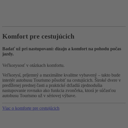
Komfort pre cestujúcich
Badať už pri nastupovaní: dizajn a komfort na pohodu počas
jazdy.
Veľkorysosť v otázkach komfortu.
Veľkorysí, príjemný a maximálne kvalitne vybavený – takto bude
interiér autobusu Tourismo pôsobiť na cestujúcich. Široké dvere v
predĺženej prednej časti a praktické držadlá zjednodušia
nastupovanie rovnako ako funkcia zvončeka, ktorá je súčasťou
autobusu Tourismo už v sériovej výbave.
Viac o komforte pre cestujúcich