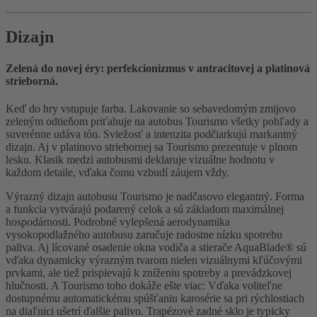
Dizajn
Zelená do novej éry: perfekcionizmus v antracitovej a platinová
strieborná.
Keď do hry vstupuje farba. Lakovanie so sebavedomým zmijovo
zeleným odtieňom priťahuje na autobus Tourismo všetky pohľady a
suverénne udáva tón. Sviežosť a intenzita podčiarkujú markantný
dizajn. Aj v platinovo striebornej sa Tourismo prezentuje v plnom
lesku. Klasik medzi autobusmi deklaruje vizuálne hodnotu v
každom detaile, vďaka čomu vzbudí záujem vždy.
Výrazný dizajn autobusu Tourismo je nadčasovo elegantný. Forma
a funkcia vytvárajú podarený celok a sú základom maximálnej
hospodárnosti. Podrobné vylepšená aerodynamika
vysokopodlažného autobusu zaručuje radostne nízku spotrebu
paliva. Aj lícované osadenie okna vodiča a stierače AquaBlade® sú
vďaka dynamicky výrazným tvarom nielen vizuálnymi kľúčovými
prvkami, ale tiež prispievajú k zníženiu spotreby a prevádzkovej
hlučnosti. A Tourismo toho dokáže ešte viac: Vďaka voliteľne
dostupnému automatickému spúšťaniu karosérie sa pri rýchlostiach
na diaľnici ušetrí ďalšie palivo. Trapézové zadné sklo je typicky