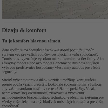
Dizajn & komfort
Tu je komfort hlavnou témou.
Zabezpečte si rozhodujúci náskok – a dobrý pocit, že urobíte
správnu vec pre vašich vodičov, cestujúcich a vašu spoločnosť.
Tourismo sa vyznačuje vysokou mierou komfortu a flexibility. Ako
základný model alebo ako model Benchmark Business s vyššou
výbavou predstavujee hospodárny všestranný autobus pre všetky
segmenty.
Široký výber motorov a dĺžok vozidla umožňuje konfiguráciu
presne podľa vašich predstáv. Dokonalé spojenie formy a funkcie,
aby vašim nárokom nestáli v ceste už žiadne prekážky. Vďaka
neprekonateľnej všestrannosti, ziskovosti a vybaveniu
najmodernejšou bezpečnostnou technikou je ideálnym riešením pre
všetky vaše ciele – na akýchkoľvek turistických trasách a pre vašu
spoločnosť.