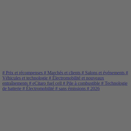
#
Prix et récompenses
#
Marchés et clients
#
Salons et événements
#
Véhicules et technologie
#
Électromobilité et nouveaux
entraînements
#
eCitaro fuel cell
#
Pile à combustible
#
Technologie
de batterie
#
Électromobilité
#
sans émissions
#
2026