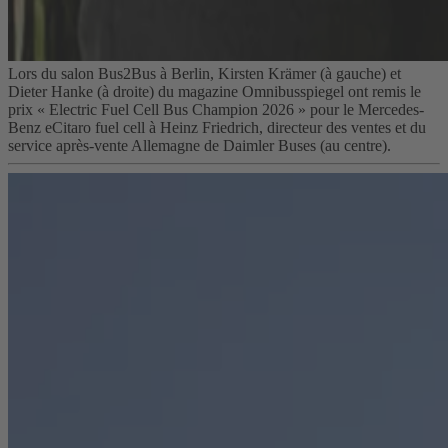
Lors du salon Bus2Bus à Berlin, Kirsten Krämer (à gauche) et
Dieter Hanke (à droite) du magazine Omnibusspiegel ont remis le
prix « Electric Fuel Cell Bus Champion 2026 » pour le Mercedes-
Benz eCitaro fuel cell à Heinz Friedrich, directeur des ventes et du
service après-vente Allemagne de Daimler Buses (au centre).