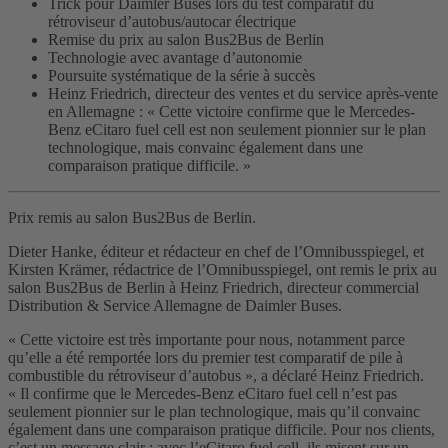
Trick pour Daimler Buses lors du test comparatif du
rétroviseur d’autobus/autocar électrique
Remise du prix au salon Bus2Bus de Berlin
Technologie avec avantage d’autonomie
Poursuite systématique de la série à succès
Heinz Friedrich, directeur des ventes et du service après-vente
en Allemagne : « Cette victoire confirme que le Mercedes-
Benz eCitaro fuel cell est non seulement pionnier sur le plan
technologique, mais convainc également dans une
comparaison pratique difficile. »
Prix remis au salon Bus2Bus de Berlin.
Dieter Hanke, éditeur et rédacteur en chef de l’Omnibusspiegel, et
Kirsten Krämer, rédactrice de l’Omnibusspiegel, ont remis le prix au
salon Bus2Bus de Berlin à Heinz Friedrich, directeur commercial
Distribution & Service Allemagne de Daimler Buses.
« Cette victoire est très importante pour nous, notamment parce
qu’elle a été remportée lors du premier test comparatif de pile à
combustible du rétroviseur d’autobus », a déclaré Heinz Friedrich.
« Il confirme que le Mercedes-Benz eCitaro fuel cell n’est pas
seulement pionnier sur le plan technologique, mais qu’il convainc
également dans une comparaison pratique difficile. Pour nos clients,
c’est un message clair : avec l’eCitaro fuel cell, ils misent sur un