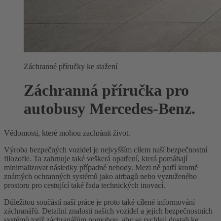
Záchranné příručky ke stažení
Záchranná příručka pro
autobusy Mercedes-Benz.
Vědomosti, které mohou zachránit život.
Výroba bezpečných vozidel je nejvyšším cílem naší bezpečnostní
filozofie. Ta zahrnuje také veškerá opatření, která pomáhají
minimalizovat následky případné nehody. Mezi ně patří kromě
známých ochranných systémů jako airbagů nebo vyztuženého
prostoru pro cestující také řada technických inovací.
Důležitou součástí naší práce je proto také cílené informování
záchranářů. Detailní znalosti našich vozidel a jejich bezpečnostních
systémů totiž záchranářům pomohou, aby se rychleji dostali ke