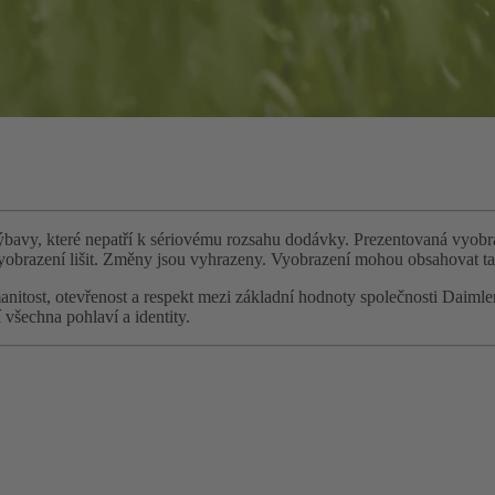
výbavy, které nepatří k sériovému rozsahu dodávky. Prezentovaná vyobr
vyobrazení lišit. Změny jsou vyhrazeny. Vyobrazení mohou obsahovat ta
rozmanitost, otevřenost a respekt mezi základní hodnoty společnosti D
šechna pohlaví a identity.