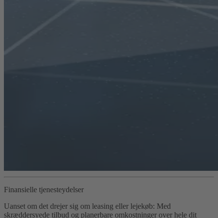
Finansielle tjenesteydelser
Uanset om det drejer sig om leasing eller lejekøb: Med
skræddersyede tilbud og planerbare omkostninger over hele dit