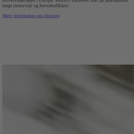
erhvervskøretøjer i Europa. Milence fokuserer især på ladestationer
langs motorveje og hovedtrafikårer.
Mere information om eIntouro