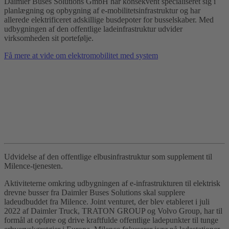
Daimler Buses Solutions GmbH har konsekvent specialiseret sig i
planlægning og opbygning af e-mobilitetsinfrastruktur og har
allerede elektrificeret adskillige busdepoter for busselskaber. Med
udbygningen af den offentlige ladeinfrastruktur udvider
virksomheden sit portefølje.
Få mere at vide om elektromobilitet med system
Udvidelse af den offentlige elbusinfrastruktur som supplement til
Milence-tjenesten.
Aktiviteterne omkring udbygningen af e-infrastrukturen til elektrisk
drevne busser fra Daimler Buses Solutions skal supplere
ladeudbuddet fra Milence. Joint venturet, der blev etableret i juli
2022 af Daimler Truck, TRATON GROUP og Volvo Group, har til
formål at opføre og drive kraftfulde offentlige ladepunkter til tunge