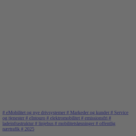
#
eMobilitet og nye drivsystemer
#
Markeder og kunder
#
Service
og tjenester
#
eIntouro
#
elektromobilitet
#
emissionsfri
#
ladeinfrastruktur
#
linjebus
#
mobilitetsløsninger
#
offentlig
nærtrafik
#
2025