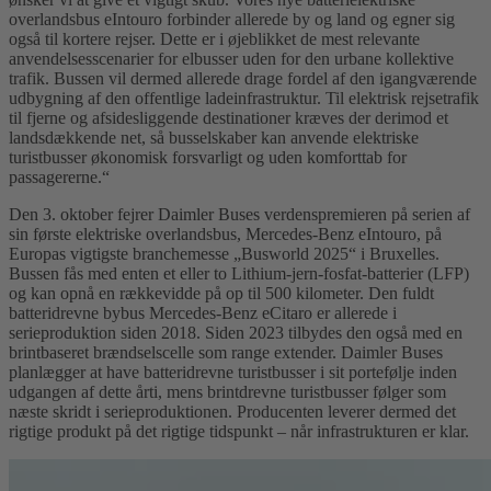
overlandsbus eIntouro forbinder allerede by og land og egner sig
også til kortere rejser. Dette er i øjeblikket de mest relevante
anvendelsesscenarier for elbusser uden for den urbane kollektive
trafik. Bussen vil dermed allerede drage fordel af den igangværende
udbygning af den offentlige ladeinfrastruktur. Til elektrisk rejsetrafik
til fjerne og afsidesliggende destinationer kræves der derimod et
landsdækkende net, så busselskaber kan anvende elektriske
turistbusser økonomisk forsvarligt og uden komforttab for
passagererne.“
Den 3. oktober fejrer Daimler Buses verdenspremieren på serien af
sin første elektriske overlandsbus, Mercedes‑Benz eIntouro, på
Europas vigtigste branchemesse „Busworld 2025“ i Bruxelles.
Bussen fås med enten et eller to Lithium-jern-fosfat-batterier (LFP)
og kan opnå en rækkevidde på op til 500 kilometer. Den fuldt
batteridrevne bybus Mercedes‑Benz eCitaro er allerede i
serieproduktion siden 2018. Siden 2023 tilbydes den også med en
brintbaseret brændselscelle som range extender. Daimler Buses
planlægger at have batteridrevne turistbusser i sit portefølje inden
udgangen af dette årti, mens brintdrevne turistbusser følger som
næste skridt i serieproduktionen. Producenten leverer dermed det
rigtige produkt på det rigtige tidspunkt – når infrastrukturen er klar.