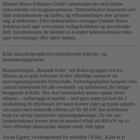
Daimler Buses Solutions GmbH samarbejder tæt med erfarne
virksomheder om byggeprojekterne. Datterselskabet finansierer selv
både ladestationerne og driften, og refinansieringen sker gennem
salg af elektricitet. Efter idriftsættelsen overtager Daimler Buses
Solutions med eget serviceteam vedligeholdelsen og den tekniske
drift. Ejendomsejere får dermed en komplet ladeinfrastruktur uden
egne investeringer eller større indsats.
Köln som pilotprojekt for elektrificerede intercity- og
busparkeringspladser.
Busparkeringen „Buspark Köln“ ved Kuhweg ligger vest for
Rhinen og er godt forbundet til den offentlige transport via
sporvognsstoppestedet Slabystraße. Parkeringspladsen fungerer som
centralt holdepunkt for alle overlands- og turistbusser, der bringer
besøgende til Köln. Her skal busselskaber kunne oplade deres
elbusser – uafhængigt af mærke – med grøn strøm på kort tid. I
modsætning til elbybusser, der kører kortere ruter og typisk oplades
om natten med nominelle effekter på 50–80 kW, har turistbusser
brug for særligt højtydende opladningsløsninger. De fire nye
lynladestationer leverer hver en nominel effekt på 400 kW og vil
være offentligt tilgængelige døgnet rundt, hele ugen.
Ascan Egerer, viceborgmester for mobilitet i Köln: „Köln er et