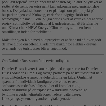
populært rejsemål for grupper fra både ind- og udland. Vi ønsker at
støtte, at de fremover også nemt kan ankomme med emissionsfrie
busser. De lynladestationer, der er planlagt som pilotprojekt på
busparkeringen ved Kuhweg, er derfor et vigtigt skridt for
bæredygtig turisme i Köln. Vi glæder os over at være en del af dette
projekt som pilotby på initiativ af Landesgesellschaft für Energie
und Klimaschutz NRW.Energy4Climate – og sammen fremme
omstillingen inden for mobilitet.“
Målet for byen Köln med pilotprojektet er at finde ud af, hvor godt
det nye tilbud om offentlig ladeinfrastruktur for elektrisk drevne
overlands- og turistbusser bliver taget imod.
Om Daimler Buses som full-service udbyder.
Daimler Buses leverer i samarbejde med eksperterne fra Daimler
Buses Solutions GmbH og øvrige partnere på ønsket tidspunkt hele
e-mobilitetsøkosystemet nøglefærdigt fra én kilde. Omfanget
spænder fra individuelt konfigurerede elbusser over
softwarebaserede feasibility-studier til komplet el- og
brintinfrastruktur på driftspladsen – inklusive nødvendige
bygningsarbejder, elinstallationer, ladere, batterilagre,
ladestyringssystemer og andre digitale tjenester.