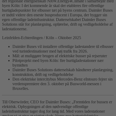
det regionale energiselskab NRW.Energy4Climate i samarbejde med
byen Köln: I det kommende år skal der etableres fire offentlige
hurtigladepunkter for elbusser tæt på byens centrum. Daimler Buses
er indtil videre den eneste busproducent i Europa, der bygger sin
egen offentlige ladeinfrastruktur. Datterselskabet Daimler Buses
Solutions står for planlægning, opførelse, drift og vedligeholdelse af
ladestationerne.
Leinfelden-Echterdingen / Köln – Oktober 2025
Daimler Buses vil installere offentlige ladestandere til elbusser
ved turistdestinationer med høj trafik fra 2026.
Mål: at muliggøre brugen af ​​elektriske busser på rejseruter
Pilotprojekt med byen Köln: fire hurtigladestationer nær
bymidten
Daimler Buses Solutions datterselskab håndterer planlægning,
konstruktion, drift og vedligeholdelse
Den elektriske intercitybus Mercedes-Benz eIntouro fejrer sin
verdenspremiere den 3. oktober på Busworld-messen i
Bruxelles.
Till Oberwörder, CEO for Daimler Buses: „Fremtiden for bussen er
elektrisk. Opbygningen af den nødvendige offentlige
ladeinfrastruktur tager dog for lang tid. Med vores ladestationer
ønsker vi at give et vigtigt skub. Vores nye batterielektriske