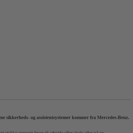
derne sikkerheds- og assistentsystemer kommer fra Mercedes-Benz.
t stykke gennem byen til arbejde eller skole eller på en