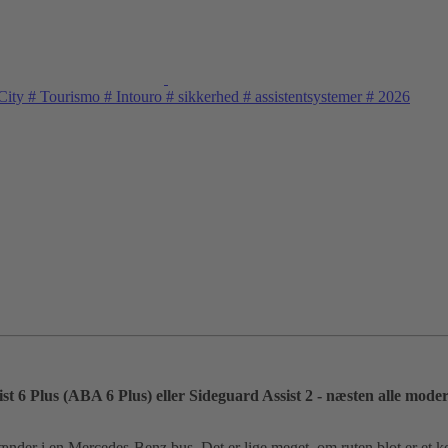
City
#
Tourismo
#
Intouro
#
sikkerhed
#
assistentsystemer
#
2026
ist 6 Plus (ABA 6 Plus) eller Sideguard Assist 2 - næsten alle mo
nder i en Mercedes-Benz bus. Det er lige meget, om ruten blot er et kor