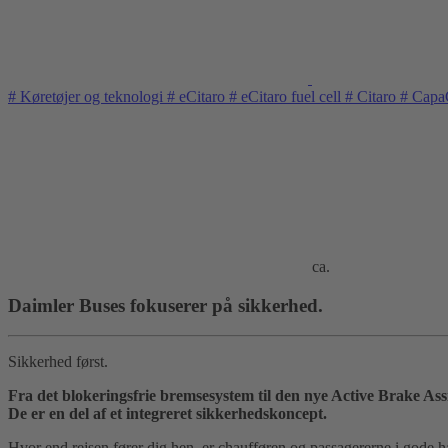
#
Køretøjer og teknologi
#
eCitaro
#
eCitaro fuel cell
#
Citaro
#
Capa
ca.
Daimler Buses fokuserer på sikkerhed.
Sikkerhed først.
Fra det blokeringsfrie bremsesystem til den nye Active Brake Ass
De er en del af et integreret sikkerhedskoncept.
Hvor end rejsen fører dig hen, er chaufføren og passagererne i gode hæ