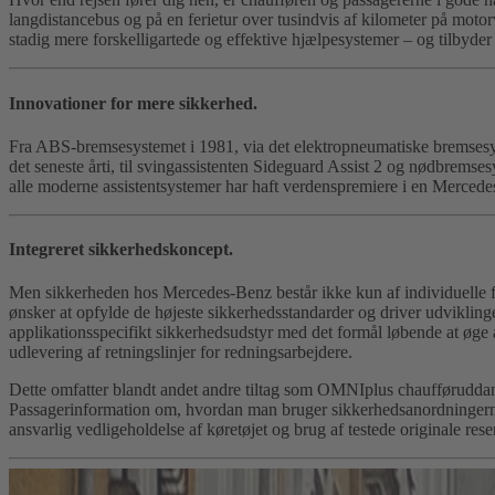
langdistancebus og på en ferietur over tusindvis af kilometer på mot
stadig mere forskelligartede og effektive hjælpesystemer – og tilbyder 
Innovationer for mere sikkerhed.
Fra ABS-bremsesystemet i 1981, via det elektropneumatiske bremsesyst
det seneste årti, til svingassistenten Sideguard Assist 2 og nødbremses
alle moderne assistentsystemer har haft verdenspremiere i en Merced
Integreret sikkerhedskoncept.
Men sikkerheden hos Mercedes-Benz består ikke kun af individuelle fo
ønsker at opfylde de højeste sikkerhedsstandarder og driver udvikling
applikationsspecifikt sikkerhedsudstyr med det formål løbende at øge ak
udlevering af retningslinjer for redningsarbejdere.
Dette omfatter blandt andet andre tiltag som OMNIplus chaufføruddanne
Passagerinformation om, hvordan man bruger sikkerhedsanordningerne 
ansvarlig vedligeholdelse af køretøjet og brug af testede originale res