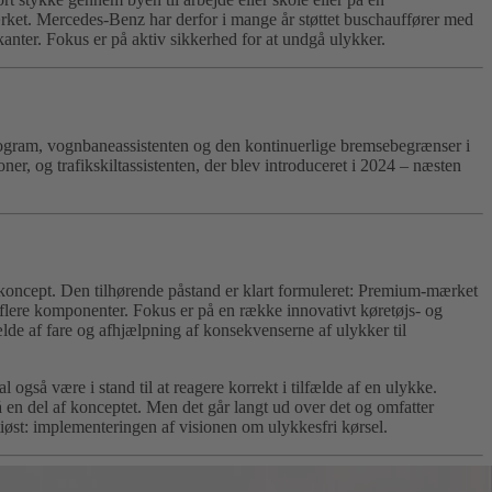
rket. Mercedes-Benz har derfor i mange år støttet buschauffører med
kanter. Fokus er på aktiv sikkerhed for at undgå ulykker.
program, vognbaneassistenten og den kontinuerlige bremsebegrænser i
ner, og trafikskiltassistenten, der blev introduceret i 2024 – næsten
skoncept. Den tilhørende påstand er klart formuleret: Premium-mærket
 flere komponenter. Fokus er på en række innovativt køretøjs- og
ælde af fare og afhjælpning af konsekvenserne af ulykker til
gså være i stand til at reagere korrekt i tilfælde af en ulykke.
n del af konceptet. Men det går langt ud over det og omfatter
iøst: implementeringen af ​​visionen om ulykkesfri kørsel.