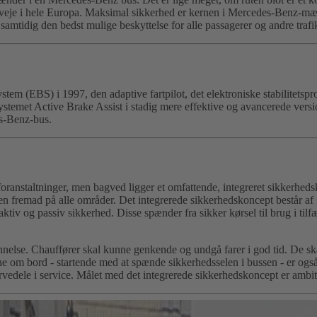
orveje i hele Europa. Maksimal sikkerhed er kernen i Mercedes-Benz-mæ
samtidig den bedst mulige beskyttelse for alle passagerer og andre trafi
em (EBS) i 1997, den adaptive fartpilot, det elektroniske stabilitets
ystemet Active Brake Assist i stadig mere effektive og avancerede versio
es-Benz-bus.
ranstaltninger, men bagved ligger et omfattende, integreret sikkerhed
en fremad på alle områder. Det integrerede sikkerhedskoncept består af
tiv og passiv sikkerhed. Disse spænder fra sikker kørsel til brug i tilf
lse. Chauffører skal kunne genkende og undgå farer i god tid. De skal o
om bord - startende med at spænde sikkerhedsselen i bussen - er også e
ervedele i service. Målet med det integrerede sikkerhedskoncept er ambit