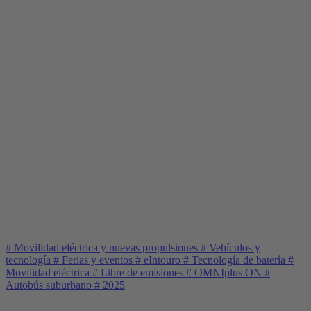
#
Movilidad eléctrica y nuevas propulsiones
#
Vehículos y
tecnología
#
Ferias y eventos
#
eIntouro
#
Tecnología de batería
#
Movilidad eléctrica
#
Libre de emisiones
#
OMNIplus ON
#
Autobús suburbano
#
2025