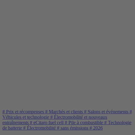
#
Prix et récompenses
#
Marchés et clients
#
Salons et événements
#
Véhicules et technologie
#
Électromobilité et nouveaux
entraînements
#
eCitaro fuel cell
#
Pile à combustible
#
Technologie
de batterie
#
Électromobilité
#
sans émissions
#
2026