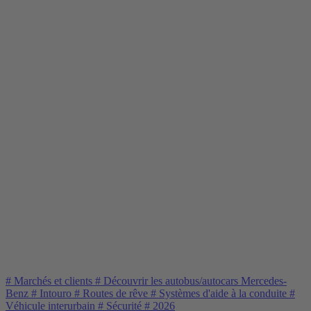
#
Marchés et clients
#
Découvrir les autobus/autocars Mercedes-
Benz
#
Intouro
#
Routes de rêve
#
Systèmes d'aide à la conduite
#
Véhicule interurbain
#
Sécurité
#
2026