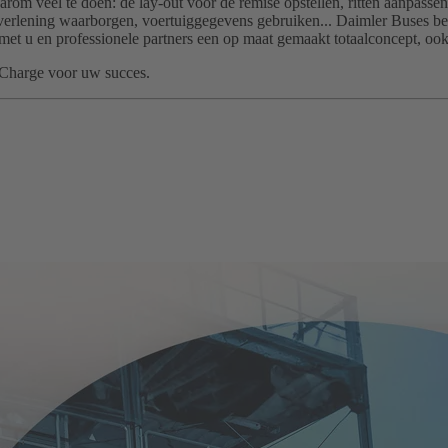
rom veel te doen: de lay-out voor de remise opstellen, ritten aanpassen 
verlening waarborgen, voertuiggegevens gebruiken... Daimler Buses beg
met u en professionele partners een op maat gemaakt totaalconcept, ook
Charge voor uw succes.