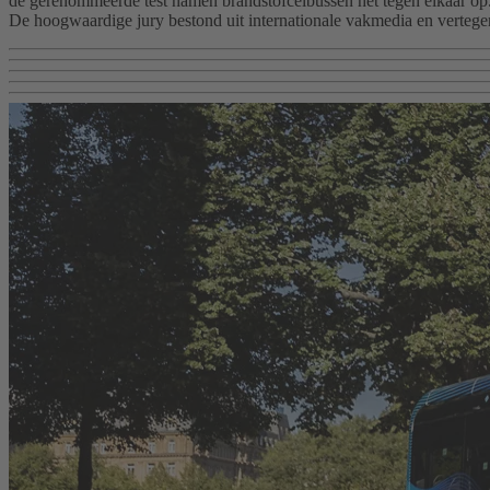
de gerenommeerde test namen brandstofcelbussen het tegen elkaar op.
De hoogwaardige jury bestond uit internationale vakmedia en verteg