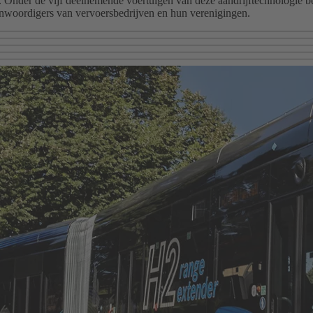
 Onder de vijf deelnemende voertuigen van deze aandrijftechnologie be
enwoordigers van vervoersbedrijven en hun verenigingen.