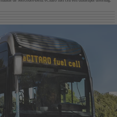
haalde de Mercedes-Benz eCitaro fuel cell een duidelijke doorslag.