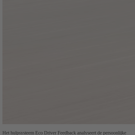
Het hulpsysteem Eco Driver Feedback analyseert de persoonlijke