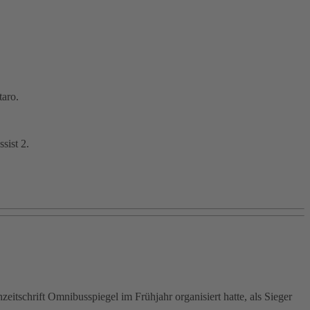
taro.
sist 2.
itschrift Omnibusspiegel im Frühjahr organisiert hatte, als Sieger