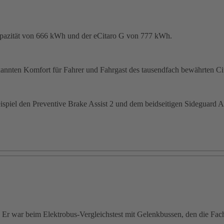
apazität von 666 kWh und der eCitaro G von 777 kWh.
kannten Komfort für Fahrer und Fahrgast des tausendfach bewährten Ci
piel den Preventive Brake Assist 2 und dem beidseitigen Sideguard As
r war beim Elektrobus‑Vergleichstest mit Gelenkbussen, den die Fachze