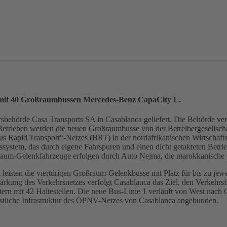
 mit 40 Großraumbussen Mercedes-Benz CapaCity L.
sbehörde Casa Transports SA in Casablanca geliefert. Die Behörde ve
Betrieben werden die neuen Großraumbusse von der Betreibergesellsch
s Rapid Transport“-Netzes (BRT) in der nordafrikanischen Wirtschaft
ystem, das durch eigene Fahrspuren und einen dicht getakteten Betrieb 
oßraum-Gelenkfahrzeuge erfolgen durch Auto Nejma, die marokkanische
eisten die viertürigen Großraum-Gelenkbusse mit Platz für bis zu jewe
ärkung des Verkehrsnetzes verfolgt Casablanca das Ziel, den Verkehrs
n mit 42 Haltestellen. Die neue Bus-Linie 1 verläuft von West nach O
restliche Infrastruktur des ÖPNV-Netzes von Casablanca angebunden.