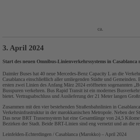
ca.
3. April 2024
Start des neuen Omnibus-Linienverkehrssystems in Casablanca
Daimler Buses hat 40 neue Mercedes-Benz Capacity L an die Verkehr
Casablanca einschließlich aller umliegenden Städte und Gemeinden. 
ersten zwei Linien des Anfang März 2024 eröffneten sogenannten „Bu
Busspuren verkehren. Bus Rapid Transit ist ein modernes Busverkehrss
bietet. Vertragsabschluss und Auslieferung der 21 Meter langen Gr
Zusammen mit den vier bestehenden Straßenbahnlinien in Casablanca l
Verkehrsinfrastruktur in der marokkanischen Metropole. Neben der St
Das neue BRT Trassensystem hat eine Gesamtlänge von 24,5 Kilometer
Bezirken der Stadt. Beide BRT-Linien sind eng vernetzt und an die 
Leinfelden-Echterdingen / Casablanca (Marokko) – April 2024