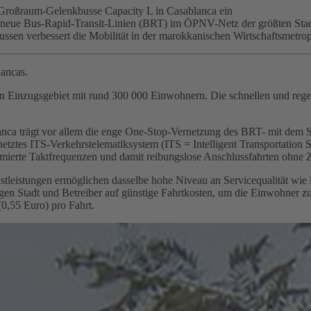
 Großraum-Gelenkbusse Capacity L in Casablanca ein
neue Bus-Rapid-Transit-Linien (BRT) im ÖPNV-Netz der größten Sta
sen verbessert die Mobilität in der marokkanischen Wirtschaftsmetro
lancas.
n Einzugsgebiet mit rund 300 000 Einwohnern. Die schnellen und reg
ca trägt vor allem die enge One-Stop-Vernetzung des BRT- mit dem St
ernetztes ITS-Verkehrstelematiksystem (ITS = Intelligent Transportati
imierte Taktfrequenzen und damit reibungslose Anschlussfahrten ohne Ze
leistungen ermöglichen dasselbe hohe Niveau an Servicequalität wie im
legen Stadt und Betreiber auf günstige Fahrtkosten, um die Einwohne
(0,55 Euro) pro Fahrt.