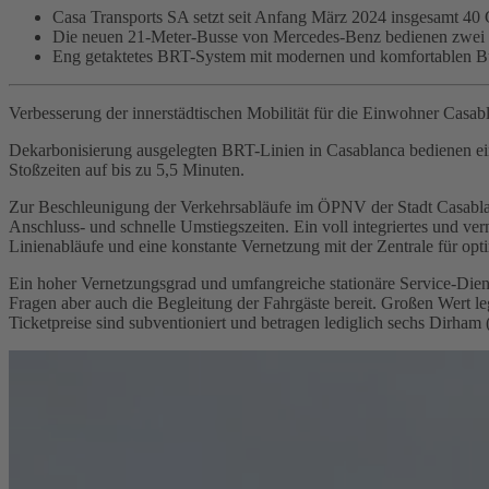
Casa Transports SA setzt seit Anfang März 2024 insgesamt 40
Die neuen 21-Meter-Busse von Mercedes-Benz bedienen zwei 
Eng getaktetes BRT-System mit modernen und komfortablen Bus
Verbesserung der innerstädtischen Mobilität für die Einwohner Casab
Dekarbonisierung ausgelegten BRT-Linien in Casablanca bedienen ei
Stoßzeiten auf bis zu 5,5 Minuten.
Zur Beschleunigung der Verkehrsabläufe im ÖPNV der Stadt Casablan
Anschluss- und schnelle Umstiegszeiten. Ein voll integriertes und v
Linienabläufe und eine konstante Vernetzung mit der Zentrale für opt
Ein hoher Vernetzungsgrad und umfangreiche stationäre Service-Dienst
Fragen aber auch die Begleitung der Fahrgäste bereit. Großen Wert 
Ticketpreise sind subventioniert und betragen lediglich sechs Dirham 